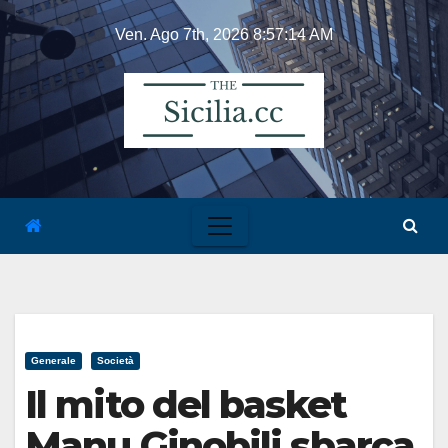
Skip
Ven. Ago 7th, 2026
8:57:14 AM
to
content
Generale
Società
Il mito del basket
Manu Ginobili sbarca