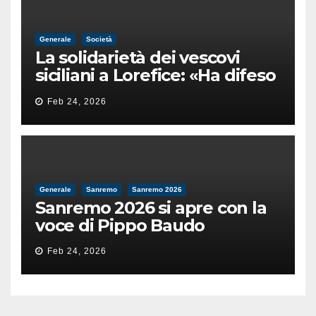
Generale
Società
La solidarietà dei vescovi
siciliani a Lorefice: «Ha difeso
il valore e la dignità
Feb 24, 2026
dell’umanità»
Generale
Sanremo
Sanremo 2026
Sanremo 2026 si apre con la
voce di Pippo Baudo
Feb 24, 2026