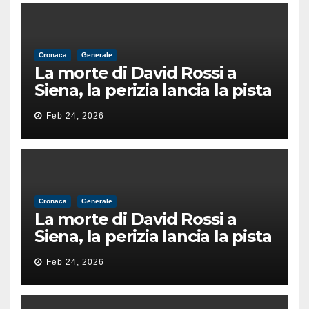
Cronaca
Generale
La morte di David Rossi a
Siena, la perizia lancia la pista
di un’intimidazione finita
Feb 24, 2026
male
Cronaca
Generale
La morte di David Rossi a
Siena, la perizia lancia la pista
di un’intimidazione finita
Feb 24, 2026
male