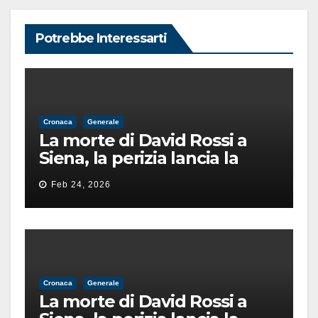
Potrebbe Interessarti
Cronaca
Generale
La morte di David Rossi a
Siena, la perizia lancia la
pista di un’intimidazione
Feb 24, 2026
finita male
Cronaca
Generale
La morte di David Rossi a