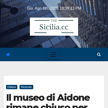
Skip
Gio. Ago 6th, 2026
10:39:13 PM
to
content
Cultura
Generale
Il museo di Aidone
rimane chiuso per