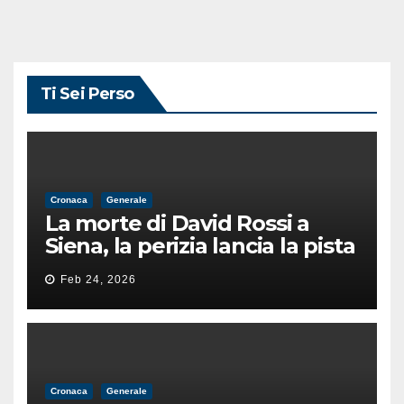
Ti Sei Perso
Cronaca
Generale
La morte di David Rossi a
Siena, la perizia lancia la pista
di un’intimidazione finita
Feb 24, 2026
male
Cronaca
Generale