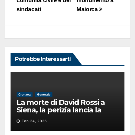
comunità civile e dei
monumento a
sindacati
Maiorca
Potrebbe Interessarti
Cronaca
Generale
La morte di David Rossi a
Siena, la perizia lancia la
pista di un’intimidazione
Feb 24, 2026
finita male