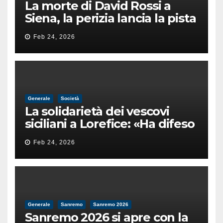
La morte di David Rossi a
Siena, la perizia lancia la pista
di un’intimidazione finita
Feb 24, 2026
male
Generale
Società
La solidarietà dei vescovi
siciliani a Lorefice: «Ha difeso
il valore e la dignità
Feb 24, 2026
dell’umanità»
Generale
Sanremo
Sanremo 2026
Sanremo 2026 si apre con la