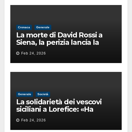
Cronaca
Generale
La morte di David Rossi a
Siena, la perizia lancia la
pista di un’intimidazione
Feb 24, 2026
finita male
Generale
Società
La solidarietà dei vescovi
siciliani a Lorefice: «Ha
difeso il valore e la dignità
Feb 24, 2026
dell’umanità»