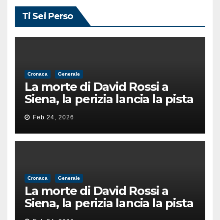
Ti Sei Perso
Cronaca
Generale
La morte di David Rossi a
Siena, la perizia lancia la pista
di un’intimidazione finita
Feb 24, 2026
male
Cronaca
Generale
La morte di David Rossi a
Siena, la perizia lancia la pista
di un’intimidazione finita