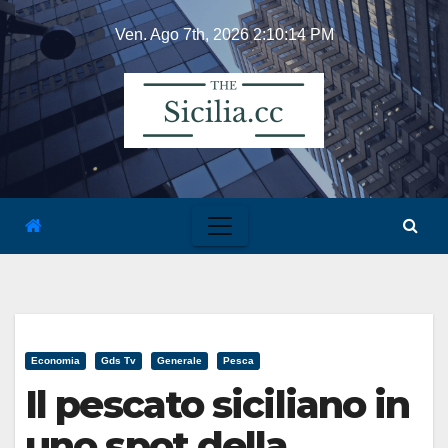
Skip
Ven. Ago 7th, 2026
2:10:14 PM
to
content
Economia
Gds Tv
Generale
Pesca
Il pescato siciliano in
uno spot della