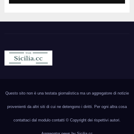
Sicilia.cc
Notizie cronaca politica ecc..
Questo sito non è una testata giornalistica ma un aggregatore di notizie
provenienti da altri siti di cui ne detengono i diritti. Per ogni altra cosa
contattaci dal modulo contatti © Copyright dei rispettivi autori.
Aggregator news by
Sicilia.cc