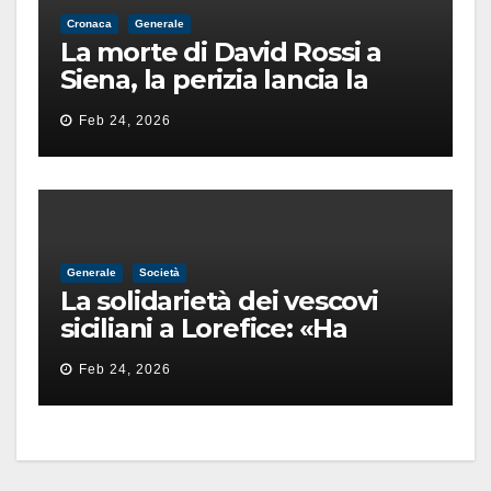
Cronaca
Generale
La morte di David Rossi a
Siena, la perizia lancia la
pista di un’intimidazione
Feb 24, 2026
finita male
Generale
Società
La solidarietà dei vescovi
siciliani a Lorefice: «Ha
difeso il valore e la dignità
Feb 24, 2026
dell’umanità»