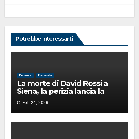
Potrebbe Interessarti
Cronaca
Generale
La morte di David Rossi a
Siena, la perizia lancia la
pista di un’intimidazione
Feb 24, 2026
finita male