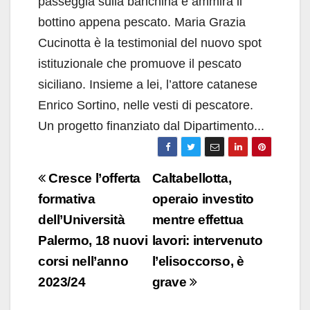
passeggia sulla banchina e ammira il
bottino appena pescato. Maria Grazia
Cucinotta è la testimonial del nuovo spot
istituzionale che promuove il pescato
siciliano. Insieme a lei, l’attore catanese
Enrico Sortino, nelle vesti di pescatore.
Un progetto finanziato dal Dipartimento...
Navigazione
Cresce l’offerta
Caltabellotta,
articoli
formativa
operaio investito
dell’Università
mentre effettua
Palermo, 18 nuovi
lavori: intervenuto
corsi nell’anno
l’elisoccorso, è
2023/24
grave