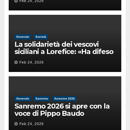
Feb 24, 2026
male
Generale
Società
La solidarietà dei vescovi
siciliani a Lorefice: «Ha difeso
il valore e la dignità
Feb 24, 2026
dell’umanità»
Generale
Sanremo
Sanremo 2026
Sanremo 2026 si apre con la
voce di Pippo Baudo
Feb 24, 2026