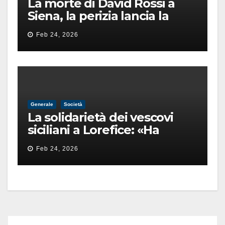
La morte di David Rossi a
Siena, la perizia lancia la
pista di un’intimidazione
Feb 24, 2026
finita male
Generale
Società
La solidarietà dei vescovi
siciliani a Lorefice: «Ha
difeso il valore e la dignità
Feb 24, 2026
dell’umanità»