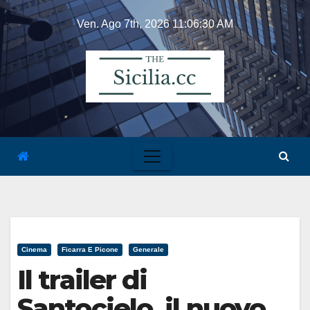
Skip
Ven. Ago 7th, 2026
11:06:30 AM
to
content
Cinema
Ficarra E Picone
Generale
Il trailer di
Santocielo, il nuovo