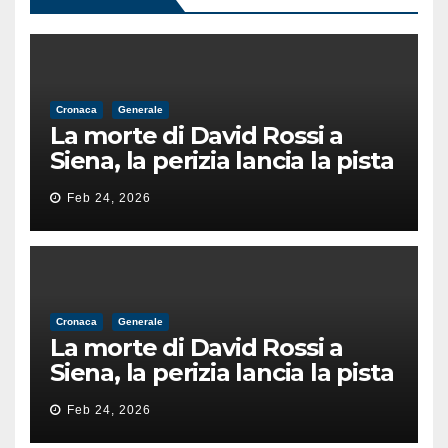
Cronaca
Generale
La morte di David Rossi a
Siena, la perizia lancia la pista
di un’intimidazione finita
Feb 24, 2026
male
Cronaca
Generale
La morte di David Rossi a
Siena, la perizia lancia la pista
di un’intimidazione finita
Feb 24, 2026
male