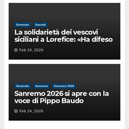
Generale
Società
La solidarietà dei vescovi
siciliani a Lorefice: «Ha difeso
il valore e la dignità
Feb 24, 2026
dell’umanità»
Generale
Sanremo
Sanremo 2026
Sanremo 2026 si apre con la
voce di Pippo Baudo
Feb 24, 2026