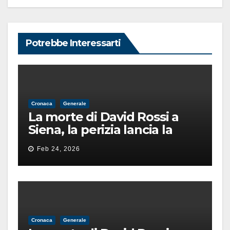
Potrebbe Interessarti
Cronaca
Generale
La morte di David Rossi a
Siena, la perizia lancia la
pista di un’intimidazione
Feb 24, 2026
finita male
Cronaca
Generale