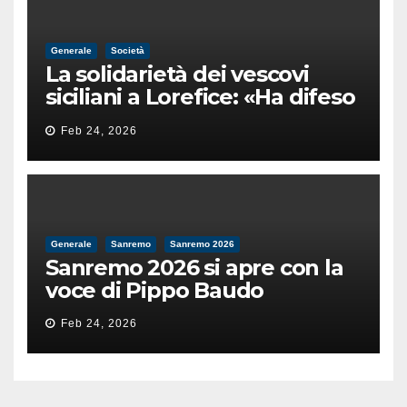
Generale
Società
La solidarietà dei vescovi
siciliani a Lorefice: «Ha difeso
il valore e la dignità
Feb 24, 2026
dell’umanità»
Generale
Sanremo
Sanremo 2026
Sanremo 2026 si apre con la
voce di Pippo Baudo
Feb 24, 2026