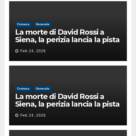
Cronaca
Generale
La morte di David Rossi a
Siena, la perizia lancia la pista
di un’intimidazione finita
Feb 24, 2026
male
Cronaca
Generale
La morte di David Rossi a
Siena, la perizia lancia la pista
di un’intimidazione finita
Feb 24, 2026
male