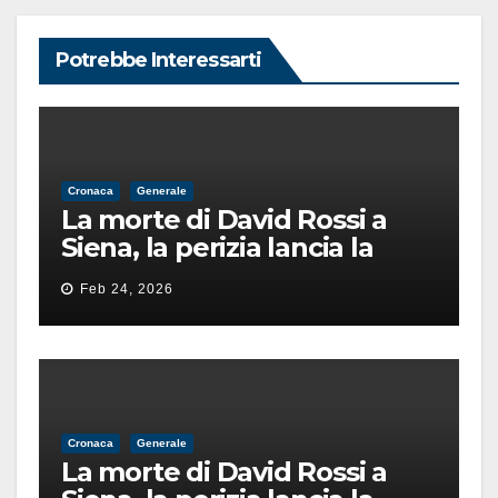
Potrebbe Interessarti
Cronaca
Generale
La morte di David Rossi a
Siena, la perizia lancia la
pista di un’intimidazione
Feb 24, 2026
finita male
Cronaca
Generale
La morte di David Rossi a