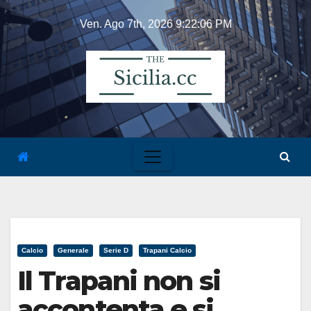
Skip
Ven. Ago 7th, 2026
9:22:07 PM
to
content
Calcio
Generale
Serie D
Trapani Calcio
Il Trapani non si
accontenta e si