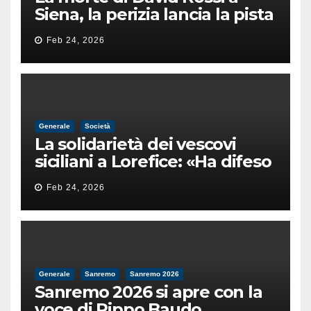
Siena, la perizia lancia la pista
di un’intimidazione finita
Feb 24, 2026
male
Generale
Società
La solidarietà dei vescovi
siciliani a Lorefice: «Ha difeso
il valore e la dignità
Feb 24, 2026
dell’umanità»
Generale
Sanremo
Sanremo 2026
Sanremo 2026 si apre con la
voce di Pippo Baudo