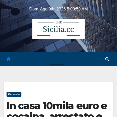
Skip
Dom. Ago 9th, 2026
5:00:59 AM
to
content
Generale
In casa 10mila euro e
cocaina, arrestato e