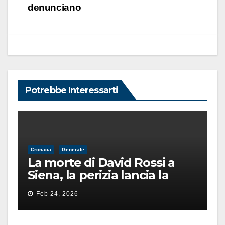
denunciano
Potrebbe Interessarti
Cronaca
Generale
La morte di David Rossi a
Siena, la perizia lancia la
pista di un’intimidazione
Feb 24, 2026
finita male