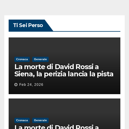
Ti Sei Perso
Cronaca
Generale
La morte di David Rossi a
Siena, la perizia lancia la pista
di un’intimidazione finita
Feb 24, 2026
male
Cronaca
Generale
La morte di David Rossi a