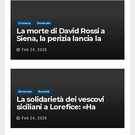
Cronaca
Generale
La morte di David Rossi a
Siena, la perizia lancia la
pista di un’intimidazione
Feb 24, 2026
finita male
Generale
Società
La solidarietà dei vescovi
siciliani a Lorefice: «Ha
difeso il valore e la dignità
Feb 24, 2026
dell’umanità»