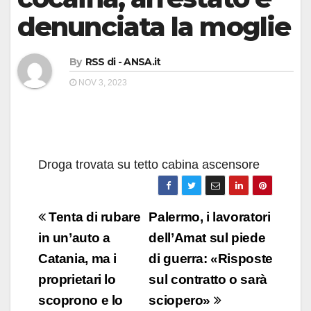
denunciata la moglie
By
RSS di - ANSA.it
NOV 3, 2023
Droga trovata su tetto cabina ascensore
Navigazione
Tenta di rubare
Palermo, i lavoratori
articoli
in un’auto a
dell’Amat sul piede
Catania, ma i
di guerra: «Risposte
proprietari lo
sul contratto o sarà
scoprono e lo
sciopero»