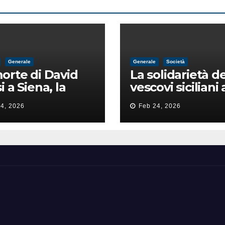
Generale
Generale
Società
orte di David
La solidarietà de
i a Siena, la
vescovi siciliani 
zia lancia la
Lorefice: «Ha di
4, 2026
Feb 24, 2026
a di
il valore e la dig
ntimidazione
dell’umanità»
ta male