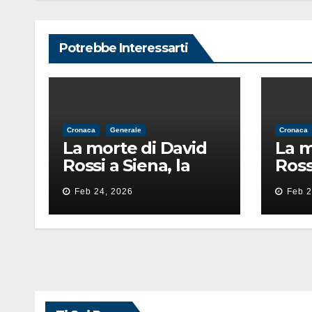
Potrebbe Interessarti
Cronaca
Generale
Cronaca
La morte di David
La m
Rossi a Siena, la
Ross
perizia lancia la
periz
Feb 24, 2026
Feb 2
pista di
pista
un’intimidazione
un’i
finita male
fini