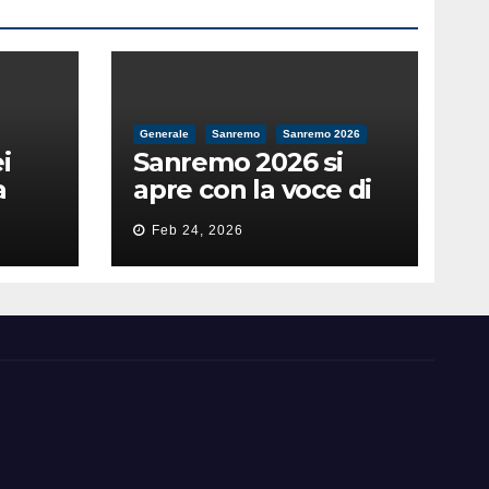
Generale
Sanremo
Sanremo 2026
i
Sanremo 2026 si
a
apre con la voce di
feso
Pippo Baudo
Feb 24, 2026
nità