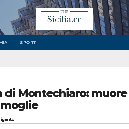
MIA
SPORT
a di Montechiaro: muore
a moglie
grigento