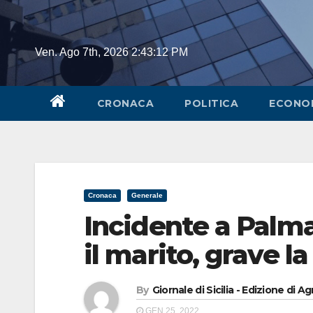
Skip
to
content
Ven. Ago 7th, 2026
2:43:12 PM
CRONACA
POLITICA
ECONO
Cronaca
Generale
Incidente a Palm
il marito, grave l
By
Giornale di Sicilia - Edizione di A
GEN 25, 2022