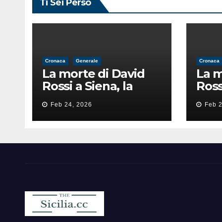
Ti Sei Perso
Cronaca
Generale
Cronaca
La morte di David
La m
Rossi a Siena, la
Ross
perizia lancia la
peri
Feb 24, 2026
Feb 2
pista di
pist
un’intimidazione
un’i
finita male
fini