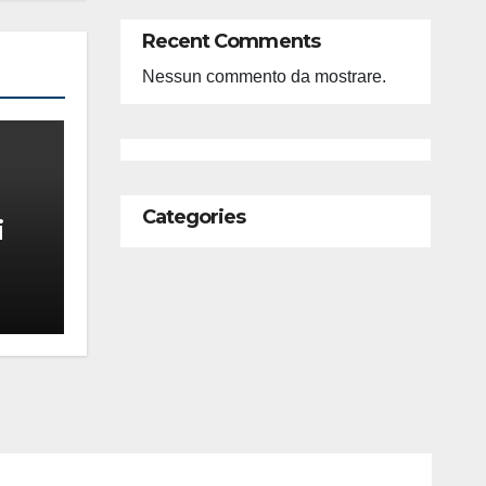
Recent Comments
Nessun commento da mostrare.
Categories
i
feso
ità