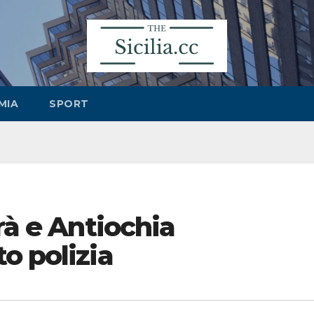
MIA
SPORT
rà e Antiochia
o polizia