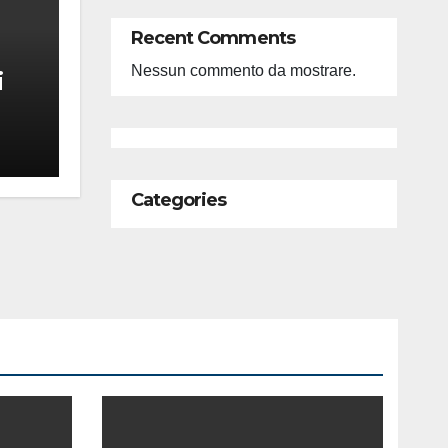
Recent Comments
Nessun commento da mostrare.
i
feso
ità
Categories