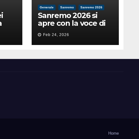
Generale
Sanremo
Sanremo 2026
i
Sanremo 2026 si
a
apre con la voce di
feso
Pippo Baudo
Feb 24, 2026
nità
Home