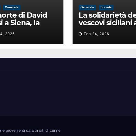
Generale
Generale
Società
orte di David
La solidarietà de
i a Siena, la
vescovi siciliani 
zia lancia la
Lorefice: «Ha di
4, 2026
Feb 24, 2026
a di
il valore e la dig
ntimidazione
dell’umanità»
ta male
 provenienti da altri siti di cui ne