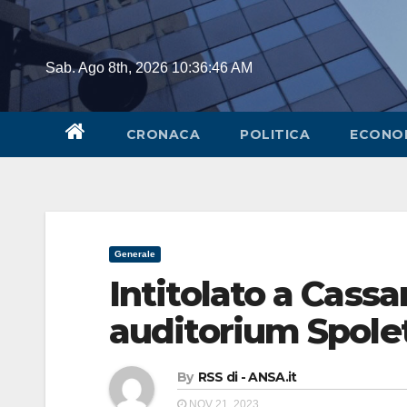
Skip
to
content
Sab. Ago 8th, 2026
10:36:47 AM
CRONACA
POLITICA
ECONO
Generale
Intitolato a Cassa
auditorium Spolet
By
RSS di - ANSA.it
NOV 21, 2023