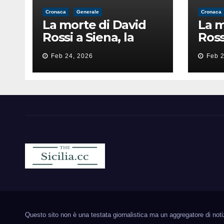
Cronaca
Generale
Cronaca
La morte di David
La m
Rossi a Siena, la
Ross
perizia lancia la
peri
Feb 24, 2026
Feb 2
pista di
pist
un’intimidazione
un’i
finita male
fini
Sicilia.cc
Notizie cronaca politica ecc..
Questo sito non è una testata giornalistica ma un aggregatore di notizie