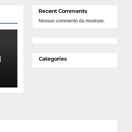
Recent Comments
Nessun commento da mostrare.
i
Categories
feso
ità