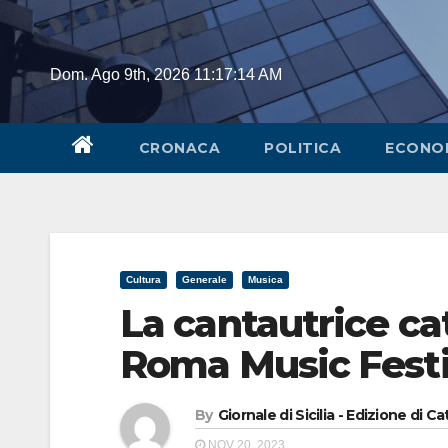
Skip
to
content
Dom. Ago 9th, 2026
11:17:15 AM
CRONACA
POLITICA
ECONO
Cultura
Generale
Musica
La cantautrice cat
Roma Music Festi
By
Giornale di Sicilia - Edizione di Ca
NOV 20, 2023