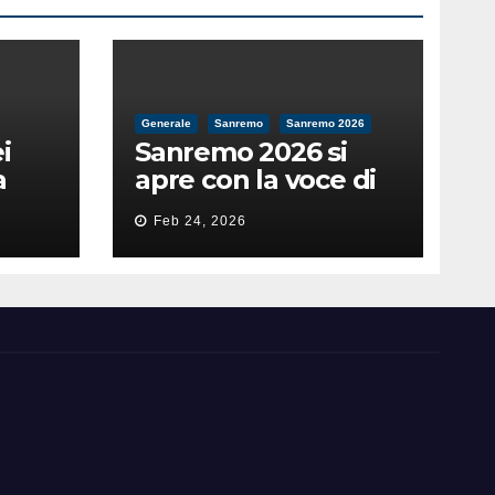
Generale
Sanremo
Sanremo 2026
i
Sanremo 2026 si
a
apre con la voce di
feso
Pippo Baudo
Feb 24, 2026
nità