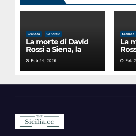
Cronaca
Generale
Cronaca
La morte di David
La m
Rossi a Siena, la
Ross
perizia lancia la
peri
Feb 24, 2026
Feb 2
pista di
pist
un’intimidazione
un’i
finita male
fini