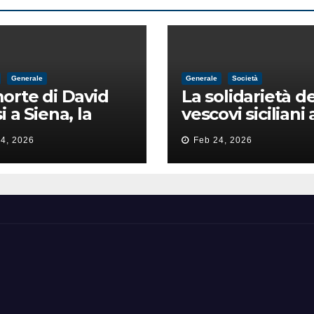
Generale
Generale
Società
orte di David
La solidarietà de
i a Siena, la
vescovi siciliani 
zia lancia la
Lorefice: «Ha di
4, 2026
Feb 24, 2026
a di
il valore e la dig
ntimidazione
dell’umanità»
ta male