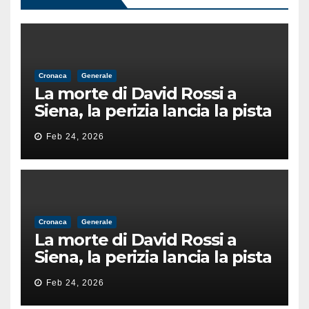
Cronaca
Generale
La morte di David Rossi a
Siena, la perizia lancia la pista
di un’intimidazione finita
Feb 24, 2026
male
Cronaca
Generale
La morte di David Rossi a
Siena, la perizia lancia la pista
di un’intimidazione finita
Feb 24, 2026
male