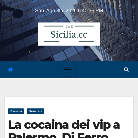
Skip
Sab. Ago 8th, 2026
6:40:36 PM
to
content
Cronaca
Generale
La cocaina dei vip a
Palermo, Di Ferro