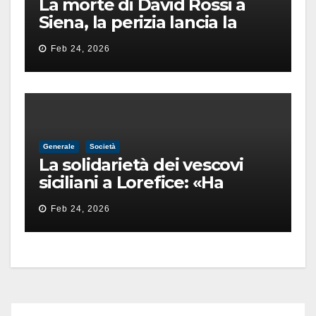
La morte di David Rossi a
Siena, la perizia lancia la
pista di un’intimidazione
Feb 24, 2026
finita male
Generale
Società
La solidarietà dei vescovi
siciliani a Lorefice: «Ha
difeso il valore e la dignità
Feb 24, 2026
dell’umanità»