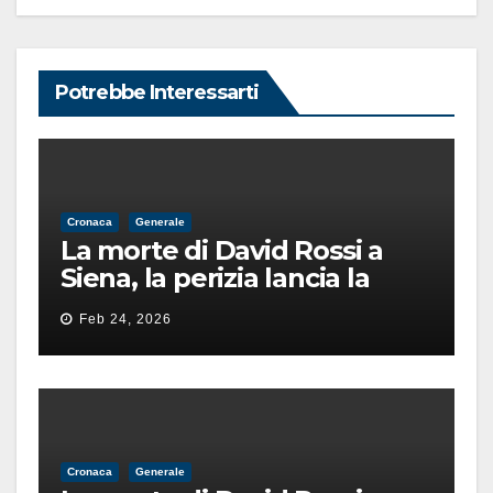
Potrebbe Interessarti
Cronaca
Generale
La morte di David Rossi a
Siena, la perizia lancia la
pista di un’intimidazione
Feb 24, 2026
finita male
Cronaca
Generale