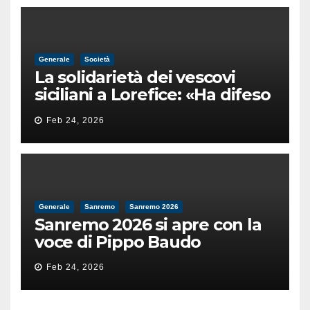
Generale
Società
La solidarietà dei vescovi
siciliani a Lorefice: «Ha difeso
il valore e la dignità
Feb 24, 2026
dell’umanità»
Generale
Sanremo
Sanremo 2026
Sanremo 2026 si apre con la
voce di Pippo Baudo
Feb 24, 2026