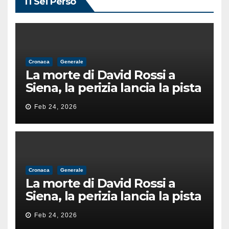
Ti Sei Perso
Cronaca
Generale
La morte di David Rossi a
Siena, la perizia lancia la pista
di un’intimidazione finita
Feb 24, 2026
male
Cronaca
Generale
La morte di David Rossi a
Siena, la perizia lancia la pista
di un’intimidazione finita
Feb 24, 2026
male