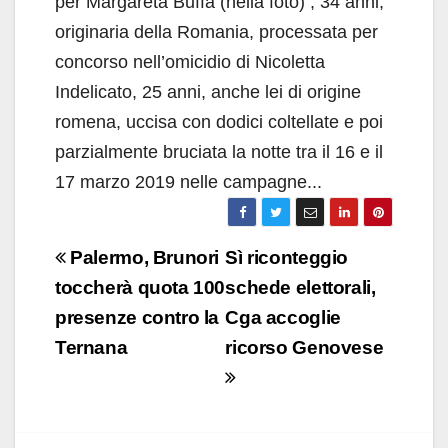
per Margareta Buffa (nella foto) , 34 anni,
originaria della Romania, processata per
concorso nell’omicidio di Nicoletta
Indelicato, 25 anni, anche lei di origine
romena, uccisa con dodici coltellate e poi
parzialmente bruciata la notte tra il 16 e il
17 marzo 2019 nelle campagne...
Navigazione
Palermo, Brunori
Sì riconteggio
articoli
toccherà quota 100
schede elettorali,
presenze contro la
Cga accoglie
Ternana
ricorso Genovese