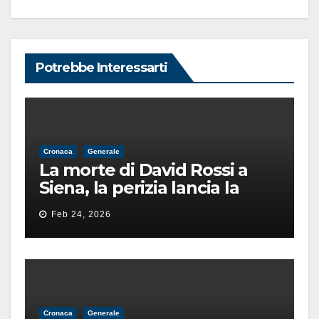
Potrebbe Interessarti
Cronaca
Generale
La morte di David Rossi a
Siena, la perizia lancia la
pista di un’intimidazione
Feb 24, 2026
finita male
Cronaca
Generale