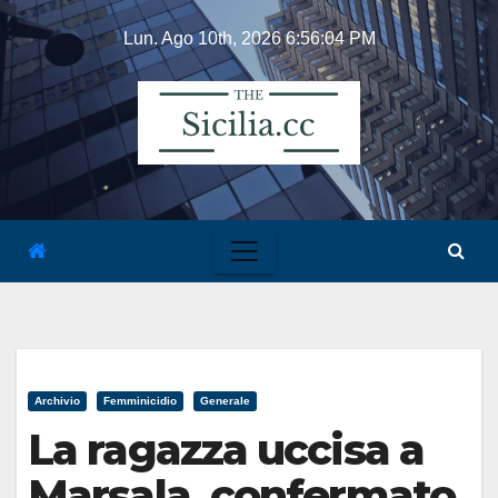
Skip
Lun. Ago 10th, 2026
6:56:04 PM
to
content
Archivio
Femminicidio
Generale
La ragazza uccisa a
Marsala, confermato