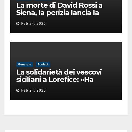
La morte di David Rossi a
Siena, la perizia lancia la
pista di un’intimidazione
Feb 24, 2026
finita male
Generale
Società
La solidarietà dei vescovi
siciliani a Lorefice: «Ha
difeso il valore e la dignità
Feb 24, 2026
dell’umanità»