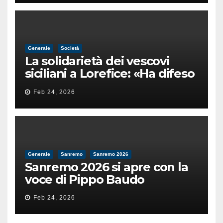
Generale
Società
La solidarietà dei vescovi
siciliani a Lorefice: «Ha difeso
il valore e la dignità
Feb 24, 2026
dell’umanità»
Generale
Sanremo
Sanremo 2026
Sanremo 2026 si apre con la
voce di Pippo Baudo
Feb 24, 2026