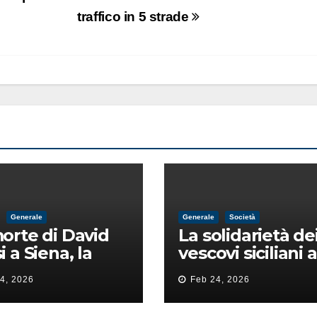
traffico in 5 strade
Generale
Generale
Società
orte di David
La solidarietà de
i a Siena, la
vescovi siciliani a
ia lancia la
Lorefice: «Ha di
4, 2026
Feb 24, 2026
 di
il valore e la dign
ntimidazione
dell’umanità»