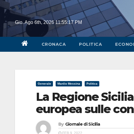
Skip
to
content
Gio. Ago 6th, 2026
11:55:17 PM
CRONACA
POLITICA
ECONO
Generale
Manlio Messina
Politica
La Regione Sicilia
europea sulle conc
By
Giornale di Sicilia
FEB 9, 2022