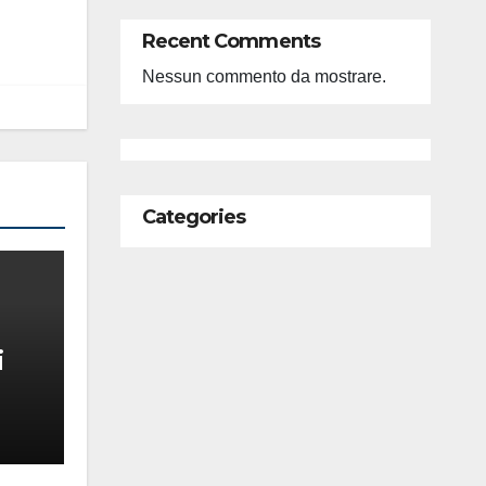
Recent Comments
Nessun commento da mostrare.
Categories
i
feso
ità