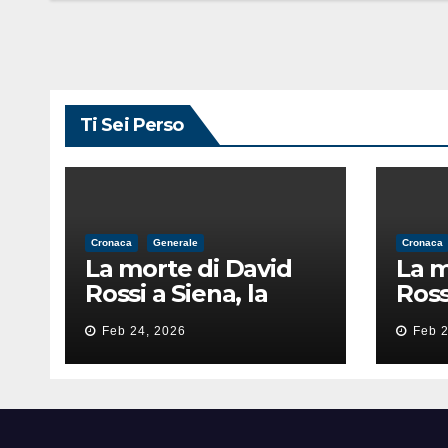
finita male
fini
Ti Sei Perso
Cronaca
Generale
Cronaca
La morte di David
La m
Rossi a Siena, la
Ross
perizia lancia la
peri
Feb 24, 2026
Feb 2
pista di
pist
un’intimidazione
un’i
finita male
fini