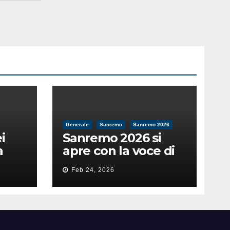
Generale
Sanremo
Sanremo 2026
i
Sanremo 2026 si
a
apre con la voce di
feso
Pippo Baudo
Feb 24, 2026
nità