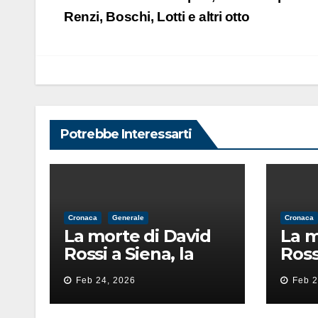
articoli
Renzi, Boschi, Lotti e altri otto
Potrebbe Interessarti
Cronaca
Generale
Cronaca
La morte di David
La m
Rossi a Siena, la
Ross
perizia lancia la
periz
Feb 24, 2026
Feb 2
pista di
pista
un’intimidazione
un’i