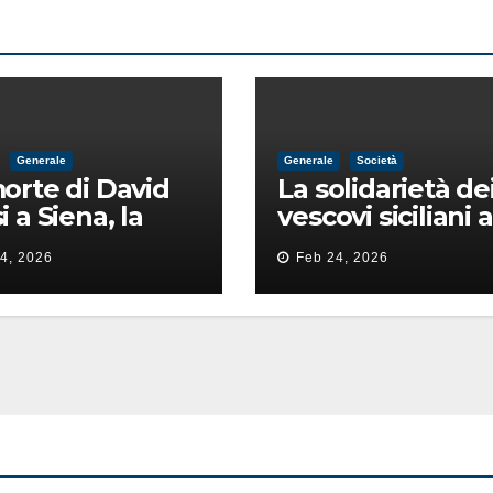
Generale
Generale
Società
orte di David
La solidarietà de
i a Siena, la
vescovi siciliani a
ia lancia la
Lorefice: «Ha di
4, 2026
Feb 24, 2026
 di
il valore e la dign
ntimidazione
dell’umanità»
ta male