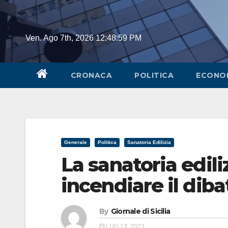
Skip
to
content
Ven. Ago 7th, 2026
12:48:59 PM
CRONACA
POLITICA
ECONO
Generale
Politica
Sanatoria Edilizia
La sanatoria ediliz
incendiare il dibat
By
Giornale di Sicilia
LUG 13, 2023