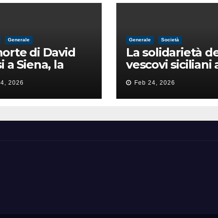
Generale
Generale
Società
orte di David
La solidarietà de
i a Siena, la
vescovi siciliani 
zia lancia la
Lorefice: «Ha di
4, 2026
Feb 24, 2026
a di
il valore e la dig
ntimidazione
dell’umanità»
ta male