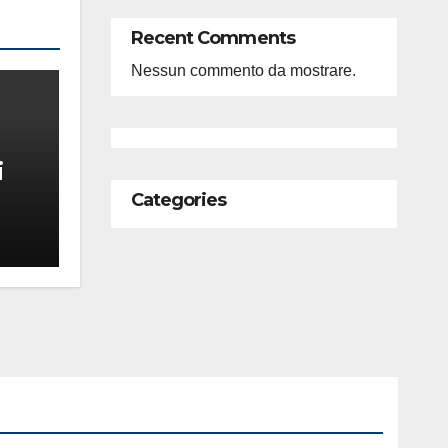
Recent Comments
Nessun commento da mostrare.
i
Categories
feso
ità