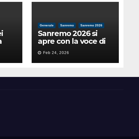
Generale
Sanremo
Sanremo 2026
i
Sanremo 2026 si
a
apre con la voce di
feso
Pippo Baudo
Feb 24, 2026
nità