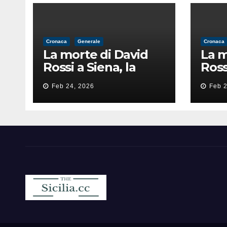
Cronaca
Generale
Cronaca
La morte di David
La m
Rossi a Siena, la
Ross
perizia lancia la
peri
Feb 24, 2026
Feb 2
pista di
pist
un’intimidazione
un’i
finita male
fini
Sicilia.cc
Notizie cronaca politica ecc..