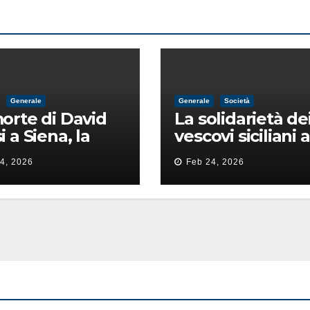
Generale
Generale
Società
orte di David
La solidarietà de
i a Siena, la
vescovi siciliani a
ia lancia la
Lorefice: «Ha di
4, 2026
Feb 24, 2026
 di
il valore e la dign
ntimidazione
dell’umanità»
ta male