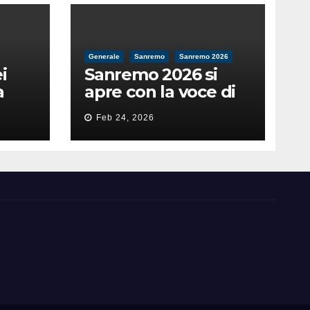
Generale
Sanremo
Sanremo 2026
i
Sanremo 2026 si
a
apre con la voce di
feso
Pippo Baudo
Feb 24, 2026
nità