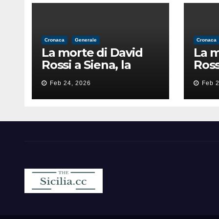
Cronaca
Generale
Cronaca
La morte di David
La m
Rossi a Siena, la
Ross
perizia lancia la
peri
Feb 24, 2026
Feb 2
pista di
pist
un’intimidazione
un’i
finita male
fini
Sicilia.cc
Notizie cronaca politica ecc..