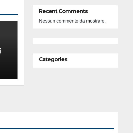
Recent Comments
Nessun commento da mostrare.
i
Categories
feso
ità