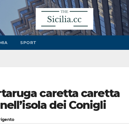
MIA
SPORT
taruga caretta caretta
nell’isola dei Conigli
grigento