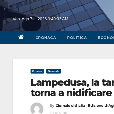
Skip
to
content
Ven. Ago 7th, 2026
9:49:03 AM
CRONACA
POLITICA
ECONO
Cronaca
Generale
Lampedusa, la tar
torna a nidificare 
By
Giornale di Sicilia - Edizione di A
GIU 5, 2023