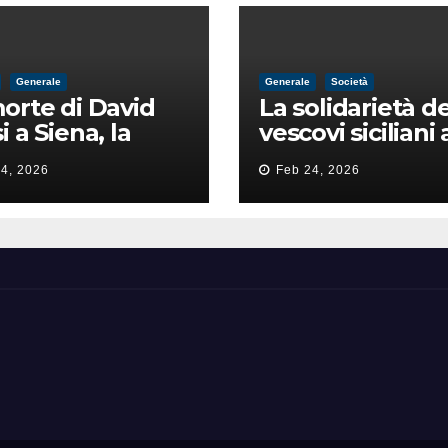
Generale
Generale
Società
orte di David
La solidarietà de
i a Siena, la
vescovi siciliani 
zia lancia la
Lorefice: «Ha di
4, 2026
Feb 24, 2026
a di
il valore e la dig
ntimidazione
dell’umanità»
ta male