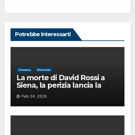
Potrebbe Interessarti
Cronaca
Generale
La morte di David Rossi a
Siena, la perizia lancia la
pista di un’intimidazione
Feb 24, 2026
finita male