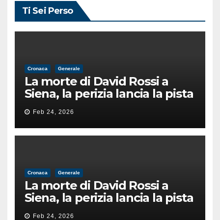
Ti Sei Perso
Cronaca
Generale
La morte di David Rossi a
Siena, la perizia lancia la pista
di un’intimidazione finita
Feb 24, 2026
male
Cronaca
Generale
La morte di David Rossi a
Siena, la perizia lancia la pista
di un’intimidazione finita
Feb 24, 2026