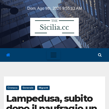
Skip
Dom. Ago 9th, 2026
9:55:13 AM
to
content
Cronaca
Generale
Migranti
Lampedusa, subito
dopo il naufragio un