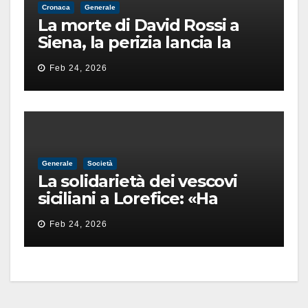
Cronaca
Generale
La morte di David Rossi a
Siena, la perizia lancia la
pista di un’intimidazione
Feb 24, 2026
finita male
Generale
Società
La solidarietà dei vescovi
siciliani a Lorefice: «Ha
difeso il valore e la dignità
Feb 24, 2026
dell’umanità»