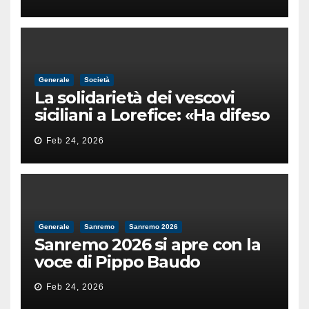
male
Generale
Società
La solidarietà dei vescovi
siciliani a Lorefice: «Ha difeso
il valore e la dignità
Feb 24, 2026
dell’umanità»
Generale
Sanremo
Sanremo 2026
Sanremo 2026 si apre con la
voce di Pippo Baudo
Feb 24, 2026