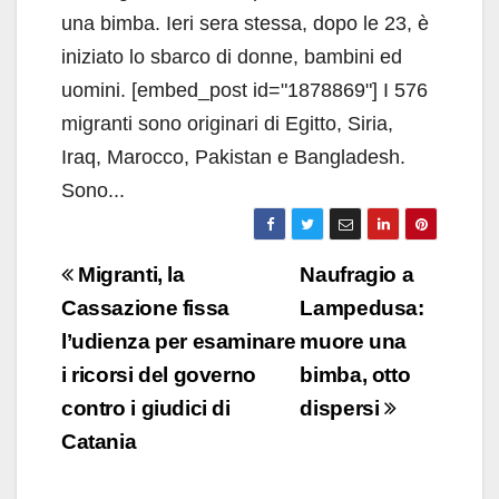
una bimba. Ieri sera stessa, dopo le 23, è
iniziato lo sbarco di donne, bambini ed
uomini. [embed_post id="1878869"] I 576
migranti sono originari di Egitto, Siria,
Iraq, Marocco, Pakistan e Bangladesh.
Sono...
Navigazione
Migranti, la
Naufragio a
articoli
Cassazione fissa
Lampedusa:
l’udienza per esaminare
muore una
i ricorsi del governo
bimba, otto
contro i giudici di
dispersi
Catania