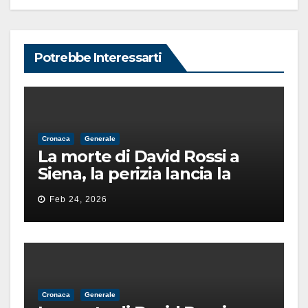
Potrebbe Interessarti
Cronaca
Generale
La morte di David Rossi a
Siena, la perizia lancia la
pista di un’intimidazione
Feb 24, 2026
finita male
Cronaca
Generale