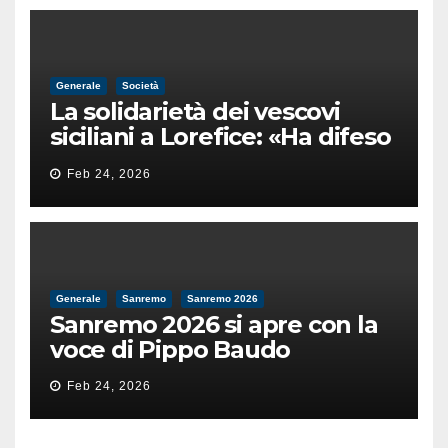
Generale
Società
La solidarietà dei vescovi
siciliani a Lorefice: «Ha difeso
il valore e la dignità
Feb 24, 2026
dell’umanità»
Generale
Sanremo
Sanremo 2026
Sanremo 2026 si apre con la
voce di Pippo Baudo
Feb 24, 2026