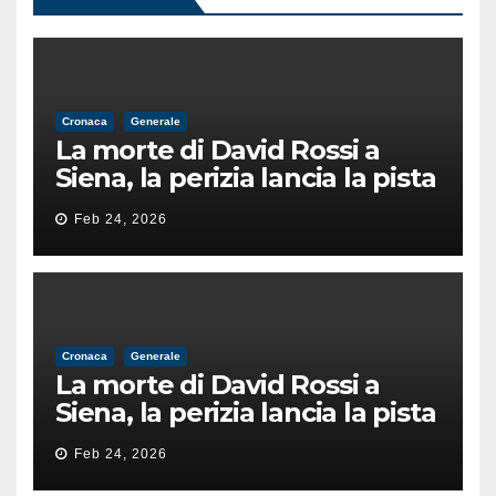
Cronaca
Generale
La morte di David Rossi a
Siena, la perizia lancia la pista
di un’intimidazione finita
Feb 24, 2026
male
Cronaca
Generale
La morte di David Rossi a
Siena, la perizia lancia la pista
di un’intimidazione finita
Feb 24, 2026
male