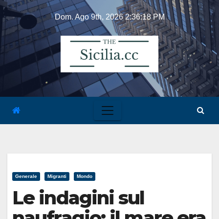
Skip
Dom. Ago 9th, 2026
2:36:18 PM
to
content
Generale
Migranti
Mondo
Le indagini sul
naufragio: il mare era