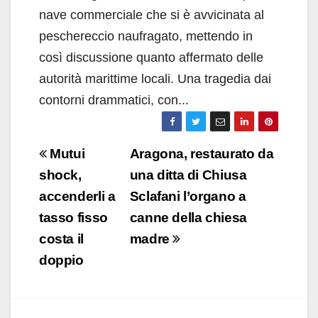
nave commerciale che si è avvicinata al
peschereccio naufragato, mettendo in
così discussione quanto affermato delle
autorità marittime locali. Una tragedia dai
contorni drammatici, con...
Navigazione
Mutui
Aragona, restaurato da
articoli
shock,
una ditta di Chiusa
accenderli a
Sclafani l’organo a
tasso fisso
canne della chiesa
costa il
madre
doppio