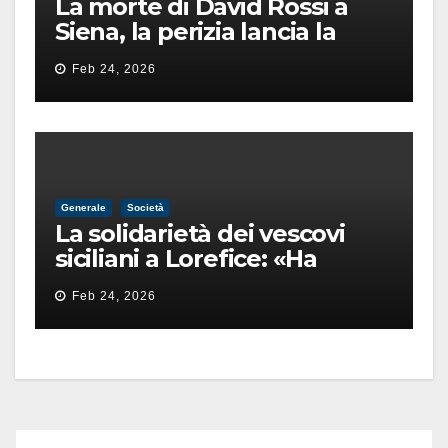
La morte di David Rossi a
Siena, la perizia lancia la
pista di un’intimidazione
Feb 24, 2026
finita male
Generale
Società
La solidarietà dei vescovi
siciliani a Lorefice: «Ha
difeso il valore e la dignità
Feb 24, 2026
dell’umanità»