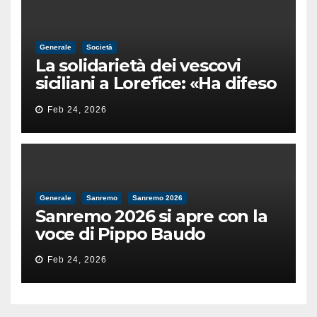
Generale
Società
La solidarietà dei vescovi
siciliani a Lorefice: «Ha difeso
il valore e la dignità
Feb 24, 2026
dell’umanità»
Generale
Sanremo
Sanremo 2026
Sanremo 2026 si apre con la
voce di Pippo Baudo
Feb 24, 2026