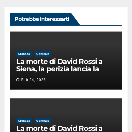
Potrebbe Interessarti
Cronaca
Generale
La morte di David Rossi a
Siena, la perizia lancia la
pista di un’intimidazione
Feb 24, 2026
finita male
Cronaca
Generale
La morte di David Rossi a