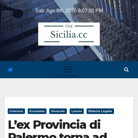
Skip
Sab. Ago 8th, 2026
6:07:03 PM
to
content
Concorsi
Economia
Generale
Lavoro
Roberto Lagalla
L’ex Provincia di
Palermo torna ad