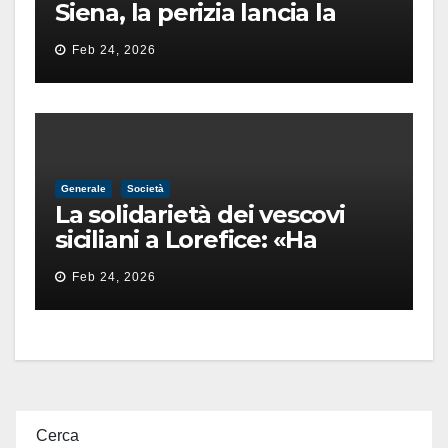
Siena, la perizia lancia la
pista di un’intimidazione
Feb 24, 2026
finita male
Generale
Società
La solidarietà dei vescovi
siciliani a Lorefice: «Ha
difeso il valore e la dignità
Feb 24, 2026
dell’umanità»
Cerca