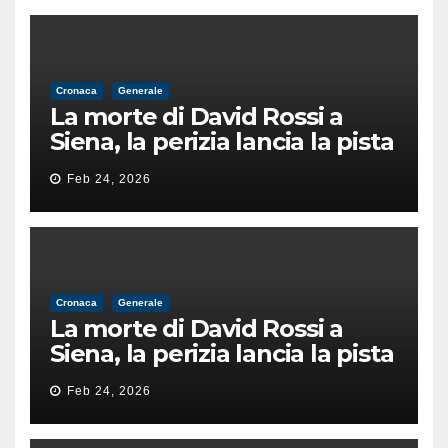
Cronaca
Generale
La morte di David Rossi a
Siena, la perizia lancia la pista
di un’intimidazione finita
Feb 24, 2026
male
Cronaca
Generale
La morte di David Rossi a
Siena, la perizia lancia la pista
di un’intimidazione finita
Feb 24, 2026
male