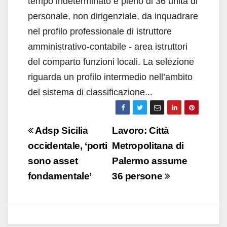
tempo indeterminato e pieno di 36 unità di
personale, non dirigenziale, da inquadrare
nel profilo professionale di istruttore
amministrativo-contabile - area istruttori
del comparto funzioni locali. La selezione
riguarda un profilo intermedio nell’ambito
del sistema di classificazione...
Navigazione
Adsp Sicilia
Lavoro: Città
articoli
occidentale, ‘porti
Metropolitana di
sono asset
Palermo assume
fondamentale’
36 persone