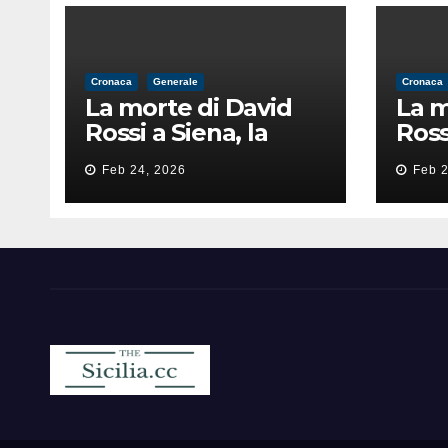
Cronaca
Generale
Cronaca
La morte di David
La m
Rossi a Siena, la
Ross
perizia lancia la
peri
Feb 24, 2026
Feb 2
pista di
pist
un’intimidazione
un’i
finita male
fini
Sicilia.cc
Notizie cronaca politica ecc..