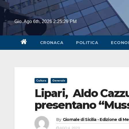
Skip
to
content
Gio. Ago 6th, 2026
2:25:29 PM
CRONACA
POLITICA
ECONO
Cultura
Generale
Lipari, Aldo Cazzu
presentano “Musso
By
Giornale di Sicilia - Edizione di M
AGO 4, 2023