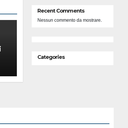
Recent Comments
Nessun commento da mostrare.
i
Categories
feso
ità