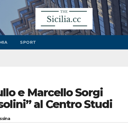
MIA
SPORT
llo e Marcello Sorgi
lini” al Centro Studi
essina