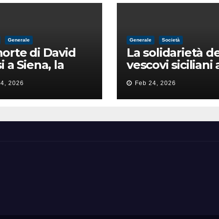
Generale
Generale
Società
orte di David
La solidarietà de
i a Siena, la
vescovi siciliani 
zia lancia la
Lorefice: «Ha di
4, 2026
Feb 24, 2026
a di
il valore e la dig
ntimidazione
dell’umanità»
ta male