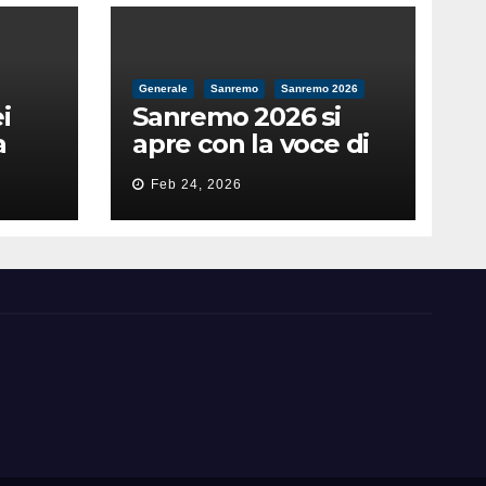
Generale
Sanremo
Sanremo 2026
i
Sanremo 2026 si
a
apre con la voce di
feso
Pippo Baudo
Feb 24, 2026
nità