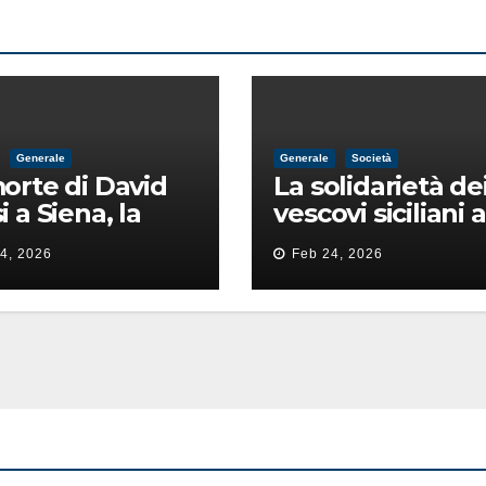
Generale
Generale
Società
orte di David
La solidarietà de
i a Siena, la
vescovi siciliani a
ia lancia la
Lorefice: «Ha di
4, 2026
Feb 24, 2026
 di
il valore e la dign
ntimidazione
dell’umanità»
ta male