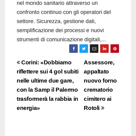
nel mondo sanitario attraverso un
confronto continuo con gli operatori del
settore. Sicurezza, gestione dati,
semplificazione dei processi e nuovi
strumenti di comunicazione digitali,...
Navigazione
Corini: «Dobbiamo
Assessore,
articoli
riflettere sui 4 gol subiti
appaltato
nelle ultime due gare,
nuovo forno
con la Samp il Palermo
crematorio
trasformerà la rabbia in
cimitero ai
energia»
Rotoli