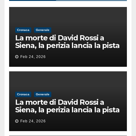
Cronaca
Generale
La morte di David Rossi a
Siena, la perizia lancia la pista
di un’intimidazione finita
Feb 24, 2026
male
Cronaca
Generale
La morte di David Rossi a
Siena, la perizia lancia la pista
di un’intimidazione finita
Feb 24, 2026
male