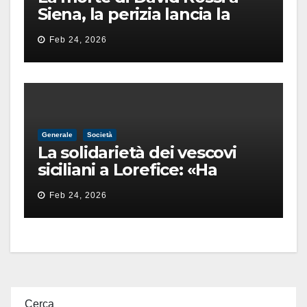
Siena, la perizia lancia la
pista di un’intimidazione
Feb 24, 2026
finita male
Generale
Società
La solidarietà dei vescovi
siciliani a Lorefice: «Ha
difeso il valore e la dignità
Feb 24, 2026
dell’umanità»
Cerca