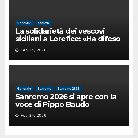
Generale
Società
La solidarietà dei vescovi
siciliani a Lorefice: «Ha difeso
il valore e la dignità
Feb 24, 2026
dell’umanità»
Generale
Sanremo
Sanremo 2026
Sanremo 2026 si apre con la
voce di Pippo Baudo
Feb 24, 2026