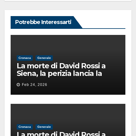
Potrebbe Interessarti
Cronaca
Generale
La morte di David Rossi a
Siena, la perizia lancia la
pista di un’intimidazione
Feb 24, 2026
finita male
Cronaca
Generale
La morte di David Rossi a