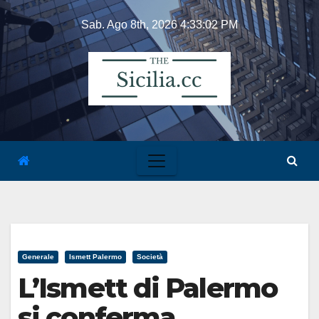
Skip
Sab. Ago 8th, 2026
4:33:02 PM
to
content
Generale
Ismett Palermo
Società
L’Ismett di Palermo
si conferma