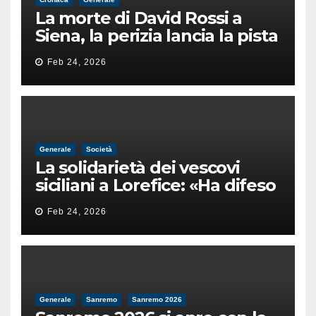
La morte di David Rossi a
Siena, la perizia lancia la pista
di un’intimidazione finita
Feb 24, 2026
male
Generale
Società
La solidarietà dei vescovi
siciliani a Lorefice: «Ha difeso
il valore e la dignità
Feb 24, 2026
dell’umanità»
Generale
Sanremo
Sanremo 2026