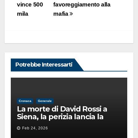
vince 500
favoreggiamento alla
mila
mafia
Potrebbe Interessarti
Cronaca
Generale
La morte di David Rossi a
Siena, la perizia lancia la
pista di un’intimidazione
Feb 24, 2026
finita male