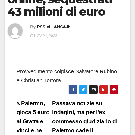
43 milioni di euro
By
RSS di - ANSA.it
NOV 24, 2023
Provvedimento colpisce Salvatore Rubino
e Christian Tortora
Navigazione
Palermo,
Passava notizie su
articoli
gioca 5 euro
indagini, ma per l’ex
al Gratta e
commesso giudiziario di
vinci e ne
Palermo cade il