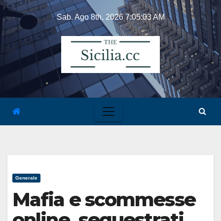
Skip
Sab. Ago 8th, 2026
7:05:04 AM
to
content
Generale
Mafia e scommesse
online, sequestrati