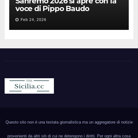
Sanremo 2026 si apre con la
voce di Pippo Baudo
Feb 24, 2026
Sicilia.cc
Notizie cronaca politica ecc..
Questo sito non è una testata giornalistica ma un aggregatore di notizie
provenienti da altri siti di cui ne detengono i diritti. Per ogni altra cosa