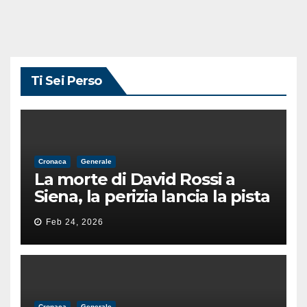
Ti Sei Perso
Cronaca
Generale
La morte di David Rossi a
Siena, la perizia lancia la pista
di un’intimidazione finita
Feb 24, 2026
male
Cronaca
Generale