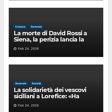
Cronaca
Generale
La morte di David Rossi a
Siena, la perizia lancia la
pista di un’intimidazione
Feb 24, 2026
finita male
Generale
Società
La solidarietà dei vescovi
siciliani a Lorefice: «Ha
difeso il valore e la dignità
Feb 24, 2026
dell’umanità»