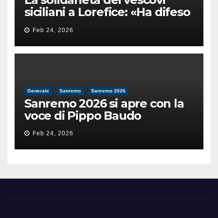
siciliani a Lorefice: «Ha difeso
il valore e la dignità
Feb 24, 2026
dell’umanità»
Generale
Sanremo
Sanremo 2026
Sanremo 2026 si apre con la
voce di Pippo Baudo
Feb 24, 2026