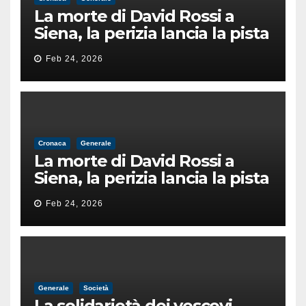
La morte di David Rossi a
Siena, la perizia lancia la pista
di un’intimidazione finita
Feb 24, 2026
male
Cronaca
Generale
La morte di David Rossi a
Siena, la perizia lancia la pista
di un’intimidazione finita
Feb 24, 2026
male
Generale
Società
La solidarietà dei vescovi