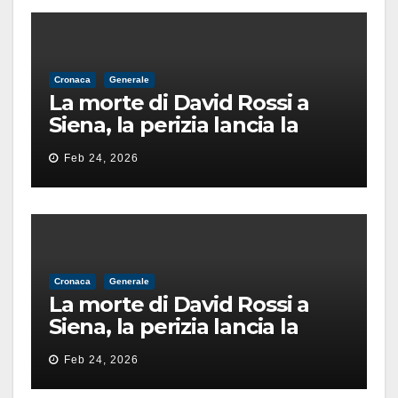
Cronaca
Generale
La morte di David Rossi a
Siena, la perizia lancia la
pista di un’intimidazione
Feb 24, 2026
finita male
Cronaca
Generale
La morte di David Rossi a
Siena, la perizia lancia la
pista di un’intimidazione
Feb 24, 2026
finita male