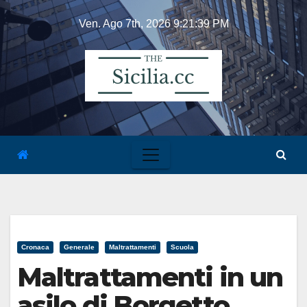
Skip
Ven. Ago 7th, 2026
9:21:40 PM
to
content
Cronaca
Generale
Maltrattamenti
Scuola
Maltrattamenti in un
asilo di Borgetto,