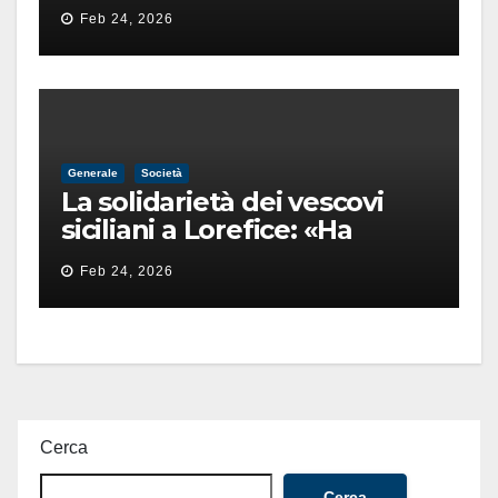
pista di un’intimidazione
Feb 24, 2026
finita male
Generale
Società
La solidarietà dei vescovi
siciliani a Lorefice: «Ha
difeso il valore e la dignità
Feb 24, 2026
dell’umanità»
Cerca
Cerca