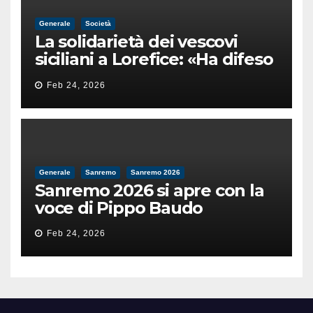
Generale
Società
La solidarietà dei vescovi
siciliani a Lorefice: «Ha difeso
il valore e la dignità
Feb 24, 2026
dell’umanità»
Generale
Sanremo
Sanremo 2026
Sanremo 2026 si apre con la
voce di Pippo Baudo
Feb 24, 2026