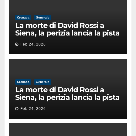
Cronaca
Generale
La morte di David Rossi a
Siena, la perizia lancia la pista
di un’intimidazione finita
Feb 24, 2026
male
Cronaca
Generale
La morte di David Rossi a
Siena, la perizia lancia la pista
di un’intimidazione finita
Feb 24, 2026
male