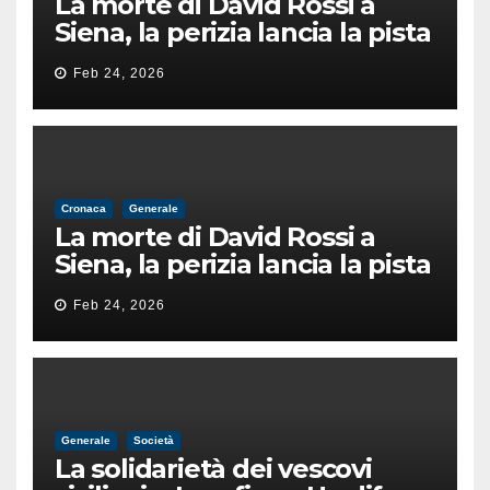
La morte di David Rossi a
Siena, la perizia lancia la pista
di un’intimidazione finita
Feb 24, 2026
male
Cronaca
Generale
La morte di David Rossi a
Siena, la perizia lancia la pista
di un’intimidazione finita
Feb 24, 2026
male
Generale
Società
La solidarietà dei vescovi