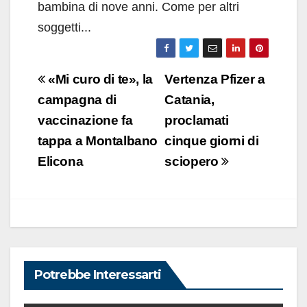
bambina di nove anni. Come per altri
soggetti...
Navigazione
«Mi curo di te», la
Vertenza Pfizer a
articoli
campagna di
Catania,
vaccinazione fa
proclamati
tappa a Montalbano
cinque giorni di
Elicona
sciopero
Potrebbe Interessarti