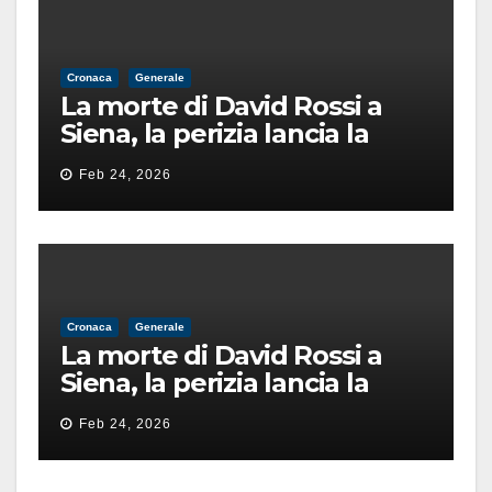
Cronaca
Generale
La morte di David Rossi a
Siena, la perizia lancia la
pista di un’intimidazione
Feb 24, 2026
finita male
Cronaca
Generale
La morte di David Rossi a
Siena, la perizia lancia la
pista di un’intimidazione
Feb 24, 2026
finita male