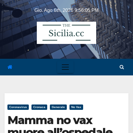
Skip
Gio. Ago 6th, 2026
9:56:06 PM
to
content
Coronavirus
Cronaca
Generale
No Vax
Mamma no vax
muore all’ospedale