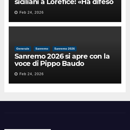
siciliani a Lorefice: «Ha difeso
il valore e la dignità
Feb 24, 2026
dell’umanità»
Generale
Sanremo
Sanremo 2026
Sanremo 2026 si apre con la
voce di Pippo Baudo
Feb 24, 2026