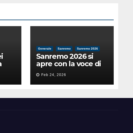
Generale
Sanremo
Sanremo 2026
i
Sanremo 2026 si
a
apre con la voce di
feso
Pippo Baudo
Feb 24, 2026
nità