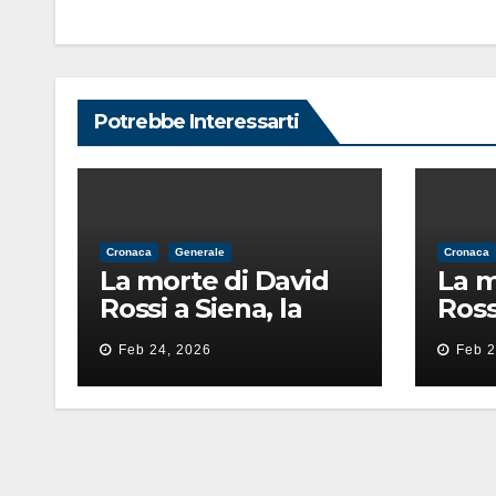
Potrebbe Interessarti
Cronaca
Generale
Cronaca
La morte di David
La m
Rossi a Siena, la
Ross
perizia lancia la
periz
Feb 24, 2026
Feb 2
pista di
pista
un’intimidazione
un’i
finita male
fini