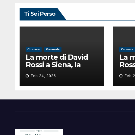
Ti Sei Perso
Cronaca
Generale
Cronaca
La morte di David
La m
Rossi a Siena, la
Ross
perizia lancia la
peri
Feb 24, 2026
Feb 2
pista di
pist
un’intimidazione
un’i
finita male
fini