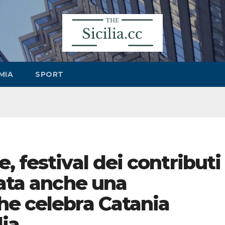
MIA
SPORT
, festival dei contributi
iata anche una
he celebra Catania
lia