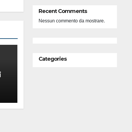
Recent Comments
Nessun commento da mostrare.
Categories
i
feso
ità