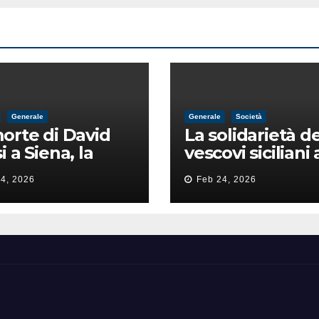
Generale
Generale
Società
orte di David
La solidarietà de
i a Siena, la
vescovi siciliani 
zia lancia la
Lorefice: «Ha di
4, 2026
Feb 24, 2026
a di
il valore e la dig
ntimidazione
dell’umanità»
ta male