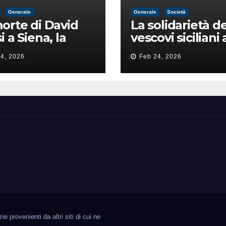
Generale
Generale
Società
orte di David
La solidarietà de
i a Siena, la
vescovi siciliani 
zia lancia la
Lorefice: «Ha di
4, 2026
Feb 24, 2026
a di
il valore e la dig
ntimidazione
dell’umanità»
ta male
 provenienti da altri siti di cui ne