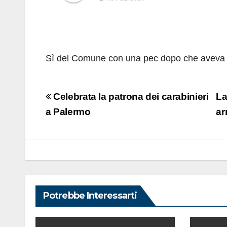
Sì del Comune con una pec dopo che aveva
Navigazione
Celebrata la patrona dei carabinieri
La
articoli
a Palermo
ar
Potrebbe Interessarti