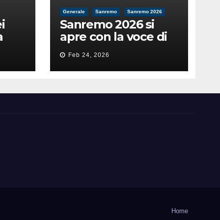
Generale
Sanremo
Sanremo 2026
i
Sanremo 2026 si
a
apre con la voce di
feso
Pippo Baudo
Feb 24, 2026
nità
Home