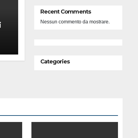
Recent Comments
Nessun commento da mostrare.
i
feso
ità
Categories