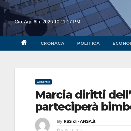
Skip
to
content
Gio. Ago 6th, 2026
10:11:18 PM
CRONACA
POLITICA
ECONO
Generale
Marcia diritti dell
parteciperà bim
By
RSS di - ANSA.it
NOV 21, 2023