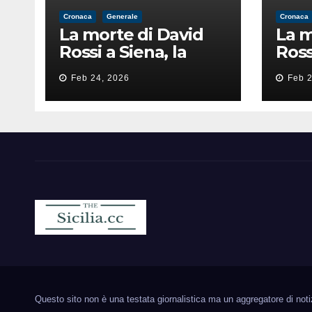
Cronaca
Generale
Cronaca
La morte di David
La m
Rossi a Siena, la
Ross
perizia lancia la
peri
Feb 24, 2026
Feb 2
pista di
pist
un’intimidazione
un’i
finita male
fini
Sicilia.cc
Notizie cronaca politica ecc..
Questo sito non è una testata giornalistica ma un aggregatore di notizie