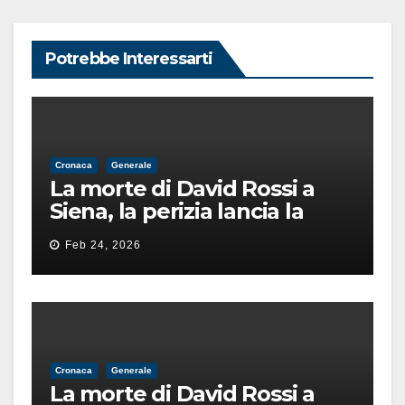
Potrebbe Interessarti
Cronaca
Generale
La morte di David Rossi a
Siena, la perizia lancia la
pista di un’intimidazione
Feb 24, 2026
finita male
Cronaca
Generale
La morte di David Rossi a