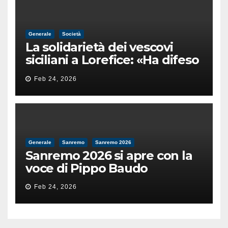
Generale
Società
La solidarietà dei vescovi
siciliani a Lorefice: «Ha difeso
il valore e la dignità
Feb 24, 2026
dell’umanità»
Generale
Sanremo
Sanremo 2026
Sanremo 2026 si apre con la
voce di Pippo Baudo
Feb 24, 2026