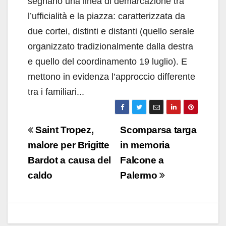
segnano una linea di demarcazione tra
l’ufficialità e la piazza: caratterizzata da
due cortei, distinti e distanti (quello serale
organizzato tradizionalmente dalla destra
e quello del coordinamento 19 luglio). E
mettono in evidenza l’approccio differente
tra i familiari...
Navigazione
Saint Tropez,
Scomparsa targa
articoli
malore per Brigitte
in memoria
Bardot a causa del
Falcone a
caldo
Palermo