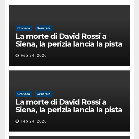
Cronaca
Generale
La morte di David Rossi a
Siena, la perizia lancia la pista
di un’intimidazione finita
Feb 24, 2026
male
Cronaca
Generale
La morte di David Rossi a
Siena, la perizia lancia la pista
di un’intimidazione finita
Feb 24, 2026
male