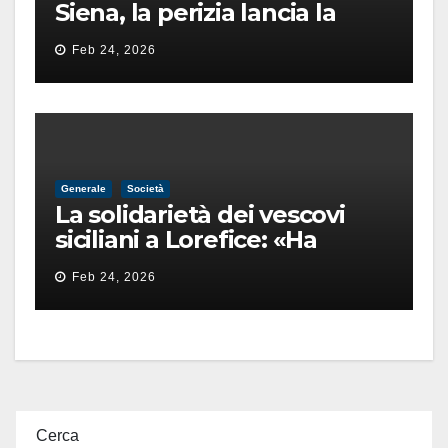
Siena, la perizia lancia la
pista di un’intimidazione
Feb 24, 2026
finita male
Generale
Società
La solidarietà dei vescovi
siciliani a Lorefice: «Ha
difeso il valore e la dignità
Feb 24, 2026
dell’umanità»
Cerca