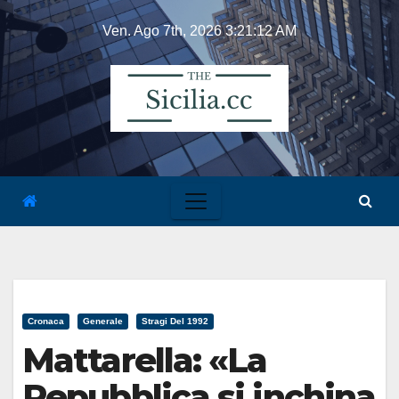
Skip
Ven. Ago 7th, 2026
3:21:12 AM
to
content
Cronaca
Generale
Stragi Del 1992
Mattarella: «La
Repubblica si inchina