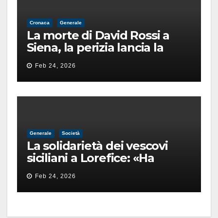
Cronaca
Generale
La morte di David Rossi a
Siena, la perizia lancia la
pista di un’intimidazione
Feb 24, 2026
finita male
Generale
Società
La solidarietà dei vescovi
siciliani a Lorefice: «Ha
difeso il valore e la dignità
Feb 24, 2026
dell’umanità»