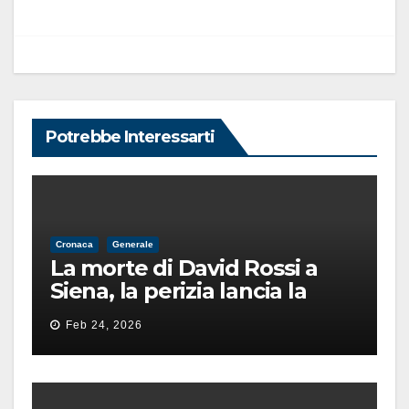
Potrebbe Interessarti
Cronaca
Generale
La morte di David Rossi a
Siena, la perizia lancia la
pista di un’intimidazione
Feb 24, 2026
finita male