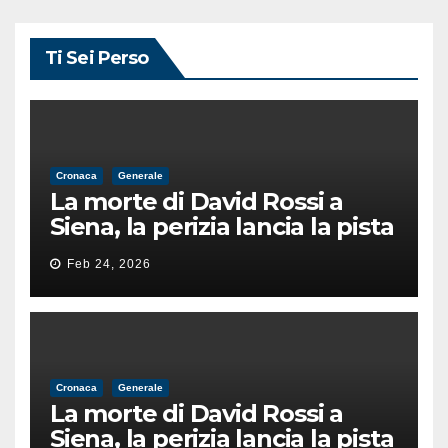
Ti Sei Perso
Cronaca
Generale
La morte di David Rossi a
Siena, la perizia lancia la pista
di un’intimidazione finita
Feb 24, 2026
male
Cronaca
Generale
La morte di David Rossi a
Siena, la perizia lancia la pista