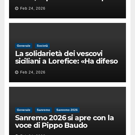
di un’intimidazione finita
Feb 24, 2026
male
Generale
Società
La solidarietà dei vescovi
siciliani a Lorefice: «Ha difeso
il valore e la dignità
Feb 24, 2026
dell’umanità»
Generale
Sanremo
Sanremo 2026
Sanremo 2026 si apre con la
voce di Pippo Baudo