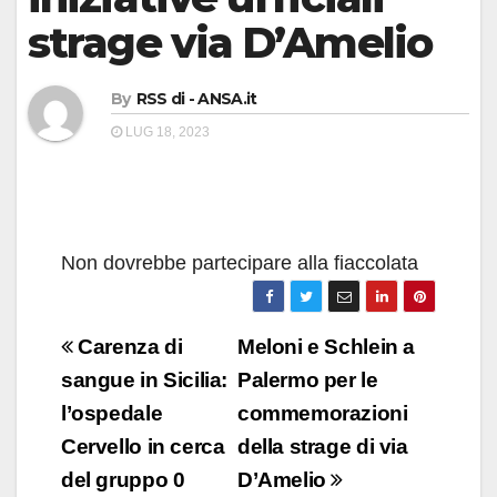
strage via D’Amelio
By
RSS di - ANSA.it
LUG 18, 2023
Non dovrebbe partecipare alla fiaccolata
Navigazione
Carenza di
Meloni e Schlein a
articoli
sangue in Sicilia:
Palermo per le
l’ospedale
commemorazioni
Cervello in cerca
della strage di via
del gruppo 0
D’Amelio