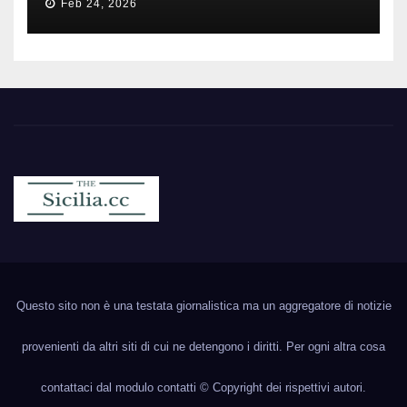
Feb 24, 2026
Sicilia.cc
Notizie cronaca politica ecc..
Questo sito non è una testata giornalistica ma un aggregatore di notizie
provenienti da altri siti di cui ne detengono i diritti. Per ogni altra cosa
contattaci dal modulo contatti © Copyright dei rispettivi autori.