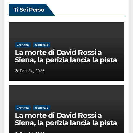
Ti Sei Perso
Cronaca
Generale
La morte di David Rossi a
Siena, la perizia lancia la pista
di un’intimidazione finita
Feb 24, 2026
male
Cronaca
Generale
La morte di David Rossi a
Siena, la perizia lancia la pista
di un’intimidazione finita