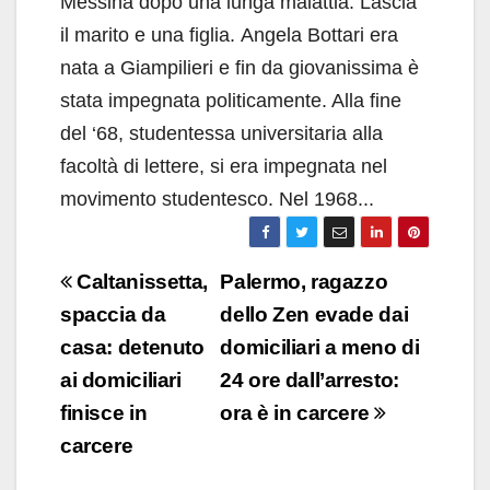
Messina dopo una lunga malattia. Lascia
il marito e una figlia. Angela Bottari era
nata a Giampilieri e fin da giovanissima è
stata impegnata politicamente. Alla fine
del ‘68, studentessa universitaria alla
facoltà di lettere, si era impegnata nel
movimento studentesco. Nel 1968...
Navigazione
Caltanissetta,
Palermo, ragazzo
articoli
spaccia da
dello Zen evade dai
casa: detenuto
domiciliari a meno di
ai domiciliari
24 ore dall’arresto:
finisce in
ora è in carcere
carcere