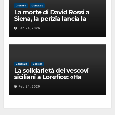
Cronaca
Generale
La morte di David Rossi a
Siena, la perizia lancia la
pista di un’intimidazione
Feb 24, 2026
finita male
Generale
Società
La solidarietà dei vescovi
siciliani a Lorefice: «Ha
difeso il valore e la dignità
Feb 24, 2026
dell’umanità»