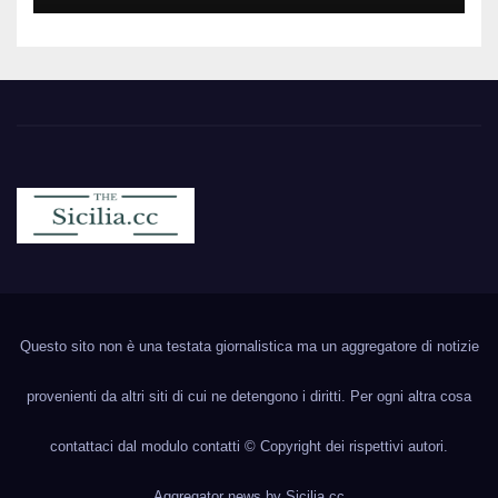
Sicilia.cc
Notizie cronaca politica ecc..
Questo sito non è una testata giornalistica ma un aggregatore di notizie
provenienti da altri siti di cui ne detengono i diritti. Per ogni altra cosa
contattaci dal modulo contatti © Copyright dei rispettivi autori.
Aggregator news by
Sicilia.cc