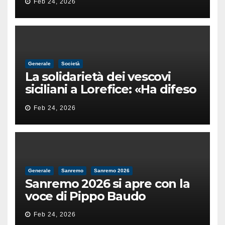
Feb 24, 2026
male
Generale
Società
La solidarietà dei vescovi
siciliani a Lorefice: «Ha difeso
il valore e la dignità
Feb 24, 2026
dell’umanità»
Generale
Sanremo
Sanremo 2026
Sanremo 2026 si apre con la
voce di Pippo Baudo
Feb 24, 2026