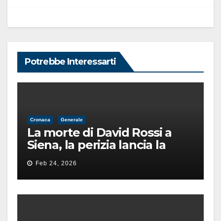
Potrebbe Interessarti
Cronaca
Generale
La morte di David Rossi a
Siena, la perizia lancia la
pista di un’intimidazione
Feb 24, 2026
finita male