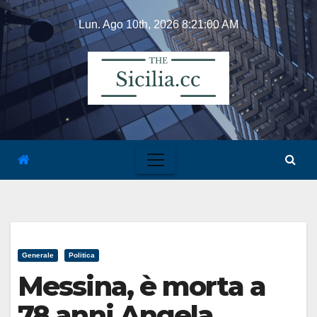
Skip
Lun. Ago 10th, 2026
8:21:00 AM
to
content
Generale
Politica
Messina, è morta a
78 anni Angela