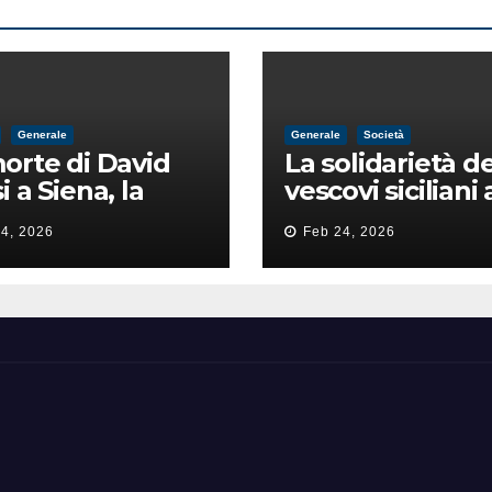
Generale
Generale
Società
orte di David
La solidarietà de
i a Siena, la
vescovi siciliani 
zia lancia la
Lorefice: «Ha di
4, 2026
Feb 24, 2026
a di
il valore e la dig
ntimidazione
dell’umanità»
ta male