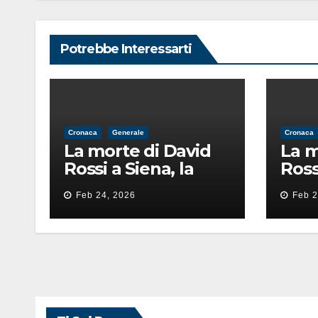
Potrebbe Interessarti
Cronaca
Generale
Cronaca
La morte di David
La m
Rossi a Siena, la
Ross
perizia lancia la
periz
Feb 24, 2026
Feb 2
pista di
pista
un’intimidazione
un’i
finita male
fini