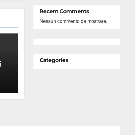
Recent Comments
Nessun commento da mostrare.
Categories
i
feso
ità