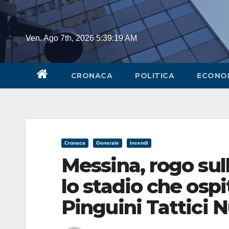
Skip
to
content
Ven. Ago 7th, 2026
5:39:19 AM
CRONACA
POLITICA
ECONO
Cronaca
Generale
Incendi
Messina, rogo sul
lo stadio che ospi
Pinguini Tattici N