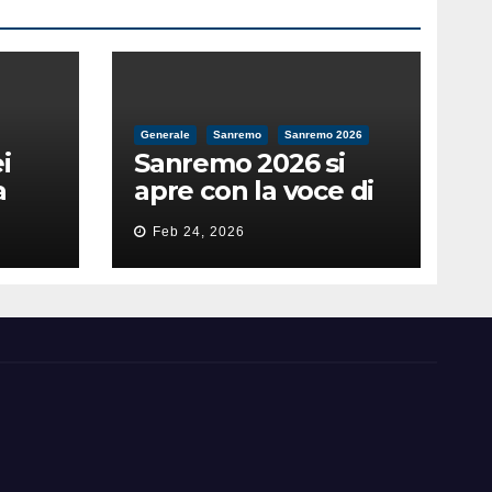
Generale
Sanremo
Sanremo 2026
i
Sanremo 2026 si
a
apre con la voce di
feso
Pippo Baudo
Feb 24, 2026
nità