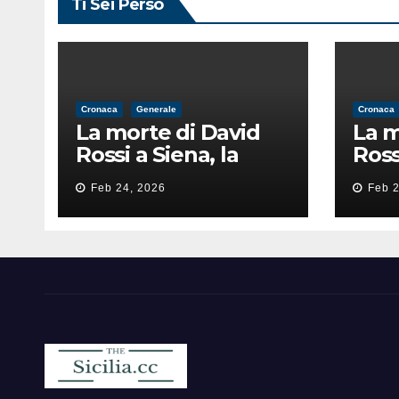
Ti Sei Perso
Cronaca
Generale
Cronaca
La morte di David
La m
Rossi a Siena, la
Ross
perizia lancia la
peri
Feb 24, 2026
Feb 2
pista di
pist
un’intimidazione
un’i
finita male
fini