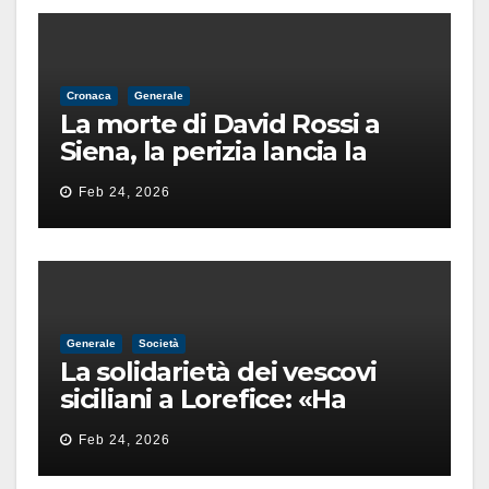
Cronaca
Generale
La morte di David Rossi a
Siena, la perizia lancia la
pista di un’intimidazione
Feb 24, 2026
finita male
Generale
Società
La solidarietà dei vescovi
siciliani a Lorefice: «Ha
difeso il valore e la dignità
Feb 24, 2026
dell’umanità»