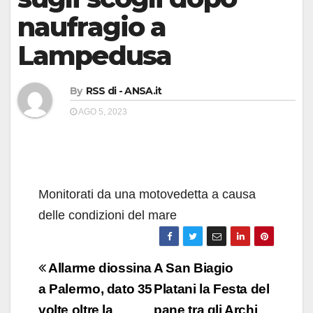
naufragio a
Lampedusa
By
RSS di - ANSA.it
AGO 5, 2023
Monitorati da una motovedetta a causa
delle condizioni del mare
Navigazione
Allarme diossina
A San Biagio
articoli
a Palermo, dato 35
Platani la Festa del
volte oltre la
pane tra gli Archi