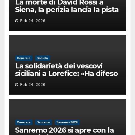
La morte di David Rossi a
Siena, la perizia lancia la pista
di un’intimidazione finita
Feb 24, 2026
male
Generale
Società
La solidarietà dei vescovi
siciliani a Lorefice: «Ha difeso
il valore e la dignità
Feb 24, 2026
dell’umanità»
Generale
Sanremo
Sanremo 2026
Sanremo 2026 si apre con la