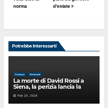
norma
d’estate
Potrebbe Interessarti
Cronaca
Generale
La morte di David Rossi a
Siena, la perizia lancia la
pista di un’intimidazione
Feb 24, 2026
finita male