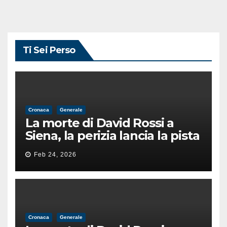
Ti Sei Perso
Cronaca
Generale
La morte di David Rossi a
Siena, la perizia lancia la pista
di un’intimidazione finita
Feb 24, 2026
male
Cronaca
Generale