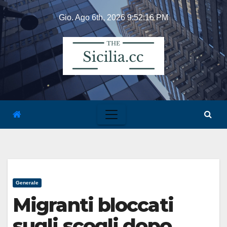
Skip
Gio. Ago 6th, 2026
9:52:16 PM
to
content
Generale
Migranti bloccati
sugli scogli dopo