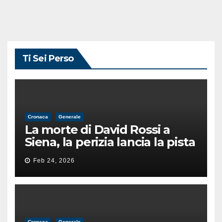
Ti Sei Perso
Cronaca
Generale
La morte di David Rossi a
Siena, la perizia lancia la pista
di un’intimidazione finita
Feb 24, 2026
male
Cronaca
Generale