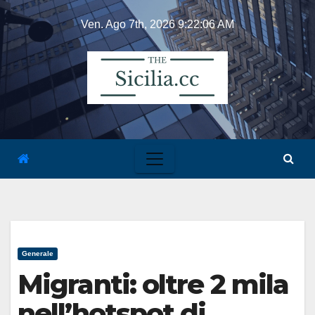
Skip
Ven. Ago 7th, 2026
9:22:06 AM
to
content
Generale
Migranti: oltre 2 mila
nell’hotspot di