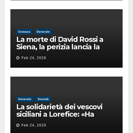
Cronaca
Generale
La morte di David Rossi a
Siena, la perizia lancia la
pista di un’intimidazione
Feb 24, 2026
finita male
Generale
Società
La solidarietà dei vescovi
siciliani a Lorefice: «Ha
difeso il valore e la dignità
Feb 24, 2026
dell’umanità»