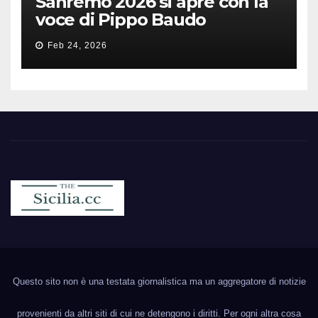
Sanremo 2026 si apre con la
voce di Pippo Baudo
Feb 24, 2026
Sicilia.cc
Notizie cronaca politica ecc..
Questo sito non è una testata giornalistica ma un aggregatore di notizie
provenienti da altri siti di cui ne detengono i diritti. Per ogni altra cosa