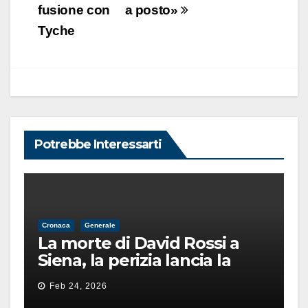
fusione con
a posto»
Tyche
Potrebbe Interessarti
Cronaca
Generale
La morte di David Rossi a
Siena, la perizia lancia la
pista di un’intimidazione
Feb 24, 2026
finita male