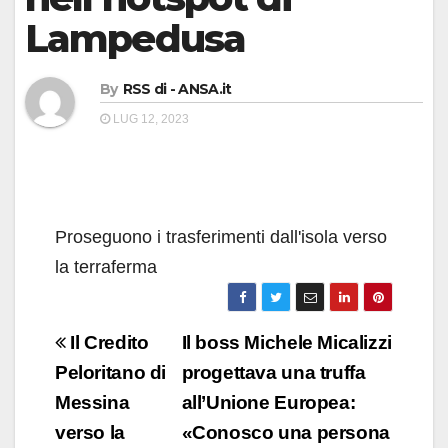
Lampedusa
By
RSS di - ANSA.it
LUG 12, 2023
Proseguono i trasferimenti dall'isola verso
la terraferma
Navigazione
Il Credito
Il boss Michele Micalizzi
articoli
Peloritano di
progettava una truffa
Messina
all’Unione Europea:
verso la
«Conosco una persona