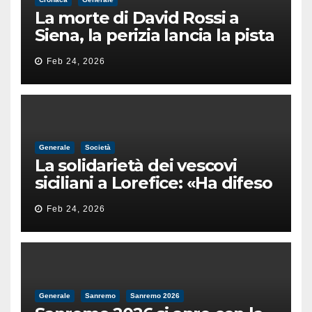
La morte di David Rossi a
Siena, la perizia lancia la pista
di un’intimidazione finita
Feb 24, 2026
male
Generale
Società
La solidarietà dei vescovi
siciliani a Lorefice: «Ha difeso
il valore e la dignità
Feb 24, 2026
dell’umanità»
Generale
Sanremo
Sanremo 2026