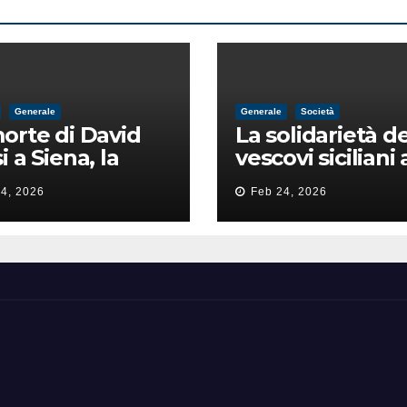
Generale
Generale
Società
orte di David
La solidarietà de
i a Siena, la
vescovi siciliani 
zia lancia la
Lorefice: «Ha di
4, 2026
Feb 24, 2026
a di
il valore e la dig
ntimidazione
dell’umanità»
ta male