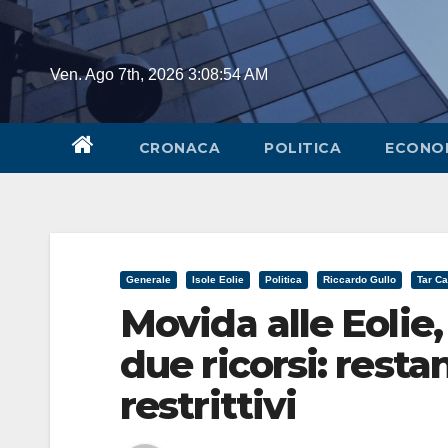
Skip
to
content
Ven. Ago 7th, 2026
3:08:55 AM
CRONACA
POLITICA
ECONO
Generale
Isole Eolie
Politica
Riccardo Gullo
Tar Ca
Movida alle Eolie, 
due ricorsi: restan
restrittivi