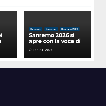
Generale
Sanremo
Sanremo 2026
i
Sanremo 2026 si
a
apre con la voce di
feso
Pippo Baudo
Feb 24, 2026
nità