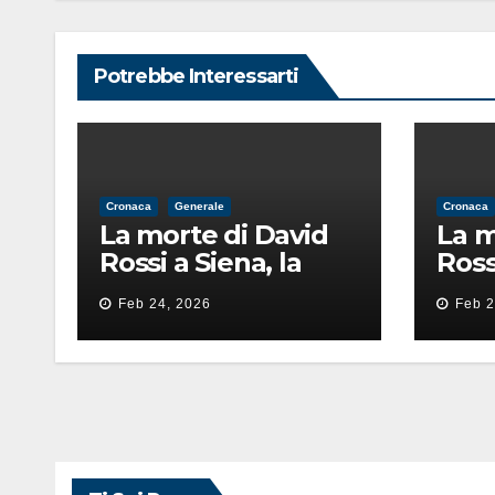
Potrebbe Interessarti
Cronaca
Generale
Cronaca
La morte di David
La m
Rossi a Siena, la
Ross
perizia lancia la
periz
Feb 24, 2026
Feb 2
pista di
pista
un’intimidazione
un’i
finita male
fini