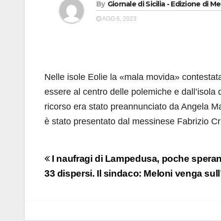
By
Giornale di Sicilia - Edizione di M
AGO 6, 2023
Nelle isole Eolie la «mala movida» contestat
essere al centro delle polemiche e dall’isola de
ricorso era stato preannunciato da Angela M
è stato presentato dal messinese Fabrizio Cri
Navigazione
I naufragi di Lampedusa, poche speranze
articoli
33 dispersi. Il sindaco: Meloni venga sull