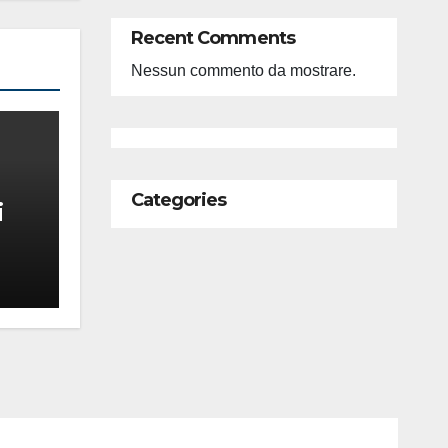
Recent Comments
Nessun commento da mostrare.
Categories
i
feso
ità