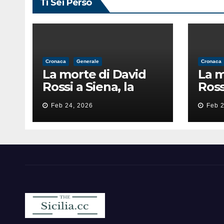
Ti Sei Perso
Cronaca
Generale
Cronaca
La morte di David
La m
Rossi a Siena, la
Ross
perizia lancia la
peri
Feb 24, 2026
Feb 2
pista di
pist
un’intimidazione
un’i
finita male
fini