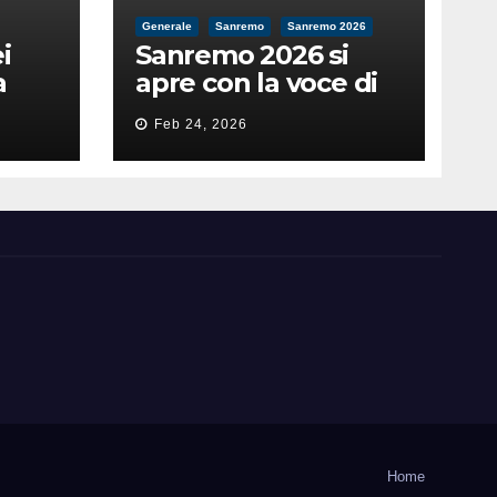
Generale
Sanremo
Sanremo 2026
i
Sanremo 2026 si
a
apre con la voce di
feso
Pippo Baudo
Feb 24, 2026
nità
Home