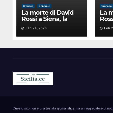
Cronaca
Generale
Cronaca
La morte di David
La m
Rossi a Siena, la
Ross
perizia lancia la
peri
Feb 24, 2026
Feb 2
pista di
pist
un’intimidazione
un’i
finita male
fini
Sicilia.cc
Notizie cronaca politica ecc..
Questo sito non è una testata giornalistica ma un aggregatore di notizie