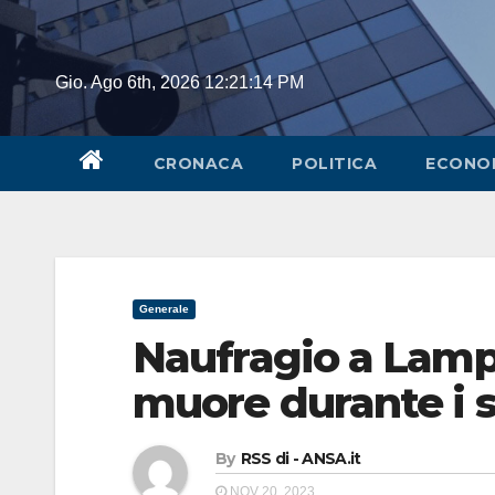
Skip
to
content
Gio. Ago 6th, 2026
12:21:14 PM
CRONACA
POLITICA
ECONO
Generale
Naufragio a Lamp
muore durante i s
By
RSS di - ANSA.it
NOV 20, 2023