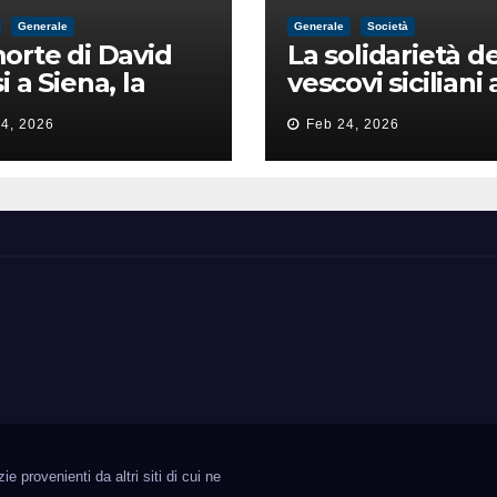
Generale
Generale
Società
orte di David
La solidarietà de
i a Siena, la
vescovi siciliani 
zia lancia la
Lorefice: «Ha di
4, 2026
Feb 24, 2026
a di
il valore e la dig
ntimidazione
dell’umanità»
ta male
 provenienti da altri siti di cui ne