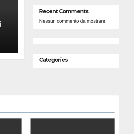
Recent Comments
Nessun commento da mostrare.
i
feso
ità
Categories