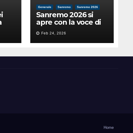
Generale
Sanremo
Sanremo 2026
i
Sanremo 2026 si
a
apre con la voce di
feso
Pippo Baudo
Feb 24, 2026
nità
Home