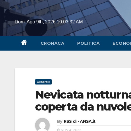
Skip
to
content
Dom. Ago 9th, 2026
10:03:32 AM
CRONACA
POLITICA
ECONO
Generale
Nevicata notturna
coperta da nuvol
By
RSS di - ANSA.it
NOV 4, 2023