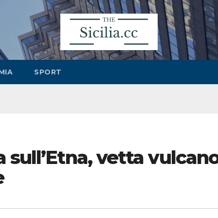
MIA
SPORT
 sull’Etna, vetta vulcan
e