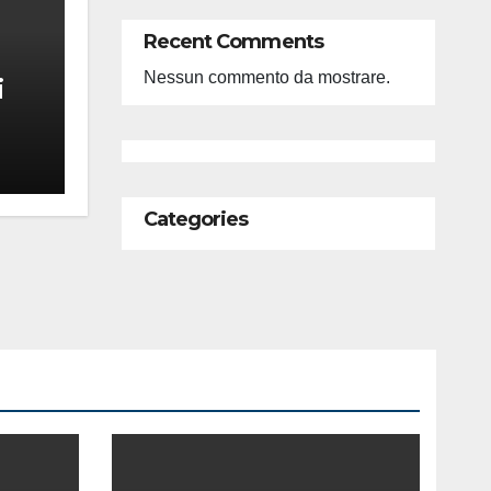
Recent Comments
Nessun commento da mostrare.
i
feso
ità
Categories