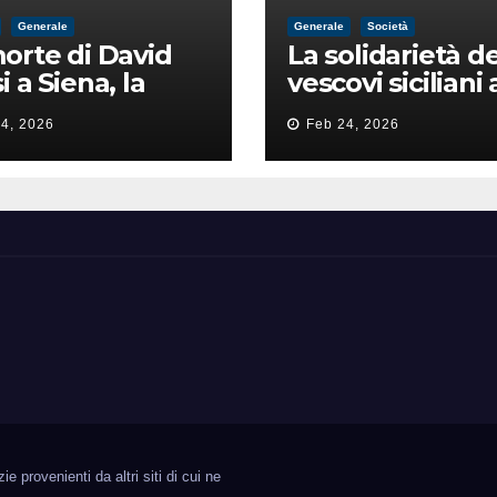
Generale
Generale
Società
orte di David
La solidarietà de
i a Siena, la
vescovi siciliani 
zia lancia la
Lorefice: «Ha di
4, 2026
Feb 24, 2026
a di
il valore e la dig
ntimidazione
dell’umanità»
ta male
 provenienti da altri siti di cui ne