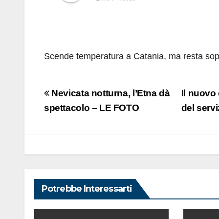
Scende temperatura a Catania, ma resta sopr
Navigazione
Nevicata notturna, l’Etna dà
Il nuovo
articoli
spettacolo – LE FOTO
del serv
Potrebbe Interessarti