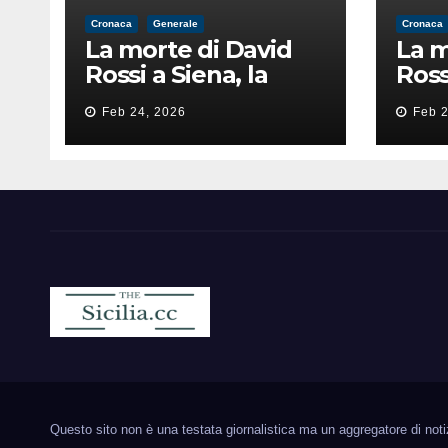
Cronaca
Generale
Cronaca
La morte di David
La m
Rossi a Siena, la
Ross
perizia lancia la
peri
Feb 24, 2026
Feb 2
pista di
pist
un’intimidazione
un’i
finita male
fini
Sicilia.cc
Notizie cronaca politica ecc..
Questo sito non è una testata giornalistica ma un aggregatore di notizie