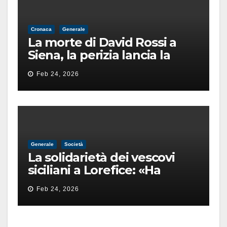
Cronaca
Generale
La morte di David Rossi a
Siena, la perizia lancia la
pista di un’intimidazione
Feb 24, 2026
finita male
Generale
Società
La solidarietà dei vescovi
siciliani a Lorefice: «Ha
difeso il valore e la dignità
Feb 24, 2026
dell’umanità»