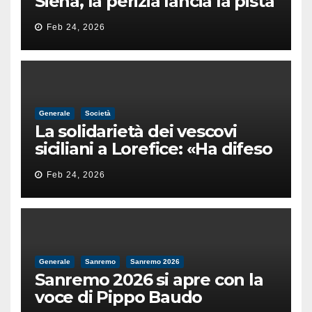
Siena, la perizia lancia la pista
di un’intimidazione finita
Feb 24, 2026
male
Generale
Società
La solidarietà dei vescovi
siciliani a Lorefice: «Ha difeso
il valore e la dignità
Feb 24, 2026
dell’umanità»
Generale
Sanremo
Sanremo 2026
Sanremo 2026 si apre con la
voce di Pippo Baudo