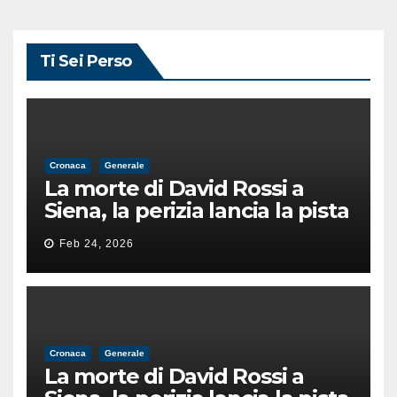
Ti Sei Perso
Cronaca
Generale
La morte di David Rossi a
Siena, la perizia lancia la pista
di un’intimidazione finita
Feb 24, 2026
male
Cronaca
Generale
La morte di David Rossi a