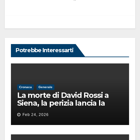
Potrebbe Interessarti
Cronaca
Generale
La morte di David Rossi a
Siena, la perizia lancia la
pista di un’intimidazione
Feb 24, 2026
finita male