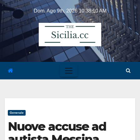
Skip
Dom. Ago 9th, 2026
10:38:10 AM
to
content
Generale
Nuove accuse ad
autista Messina