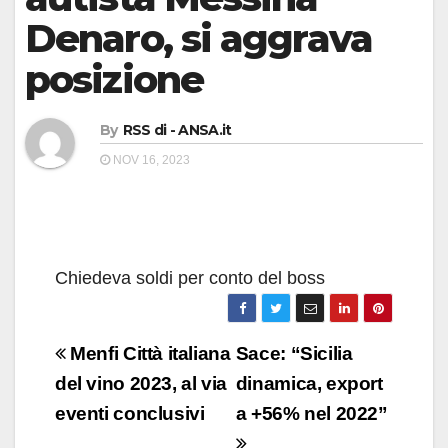
Denaro, si aggrava
posizione
By
RSS di - ANSA.it
NOV 16, 2023
Chiedeva soldi per conto del boss
Navigazione
Menfi Città italiana
Sace: “Sicilia
articoli
del vino 2023, al via
dinamica, export
eventi conclusivi
a +56% nel 2022”