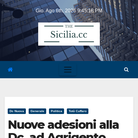
Skip
Gio. Ago 6th, 2026
9:45:18 PM
to
content
Dc Nuova
Generale
Politica
Totò Cuffaro
Nuove adesioni alla
Dc, ad Agrigento