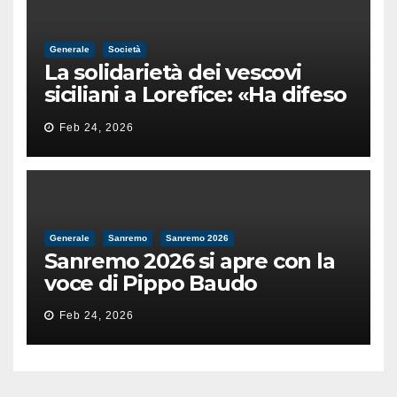
Generale
Società
La solidarietà dei vescovi
siciliani a Lorefice: «Ha difeso
il valore e la dignità
Feb 24, 2026
dell’umanità»
Generale
Sanremo
Sanremo 2026
Sanremo 2026 si apre con la
voce di Pippo Baudo
Feb 24, 2026