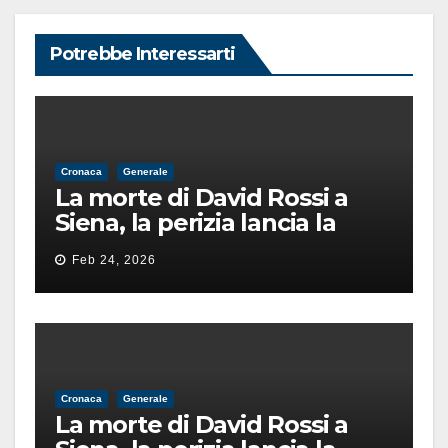
Potrebbe Interessarti
Cronaca
Generale
La morte di David Rossi a
Siena, la perizia lancia la
pista di un’intimidazione
Feb 24, 2026
finita male
Cronaca
Generale
La morte di David Rossi a