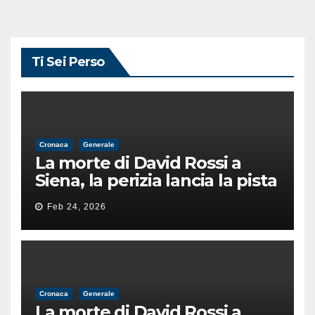
Ti Sei Perso
Cronaca
Generale
La morte di David Rossi a
Siena, la perizia lancia la pista
di un’intimidazione finita
Feb 24, 2026
male
Cronaca
Generale
La morte di David Rossi a