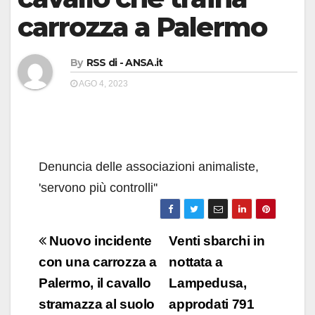
carrozza a Palermo
By
RSS di - ANSA.it
AGO 4, 2023
Denuncia delle associazioni animaliste,
'servono più controlli''
Navigazione
Nuovo incidente
Venti sbarchi in
articoli
con una carrozza a
nottata a
Palermo, il cavallo
Lampedusa,
stramazza al suolo
approdati 791