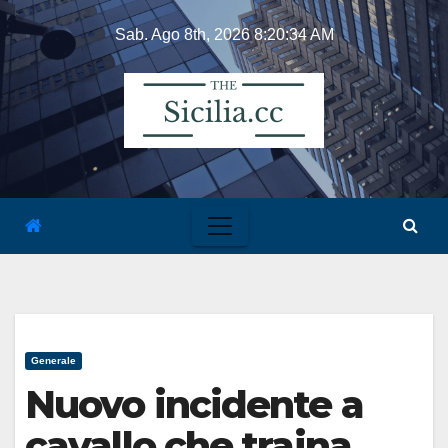
Skip
Sab. Ago 8th, 2026
8:20:34 AM
to
content
Generale
Nuovo incidente a
cavallo che traina