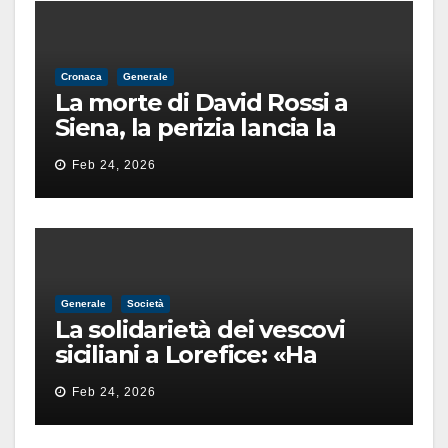
Cronaca
Generale
La morte di David Rossi a
Siena, la perizia lancia la
pista di un’intimidazione
Feb 24, 2026
finita male
Generale
Società
La solidarietà dei vescovi
siciliani a Lorefice: «Ha
difeso il valore e la dignità
Feb 24, 2026
dell’umanità»