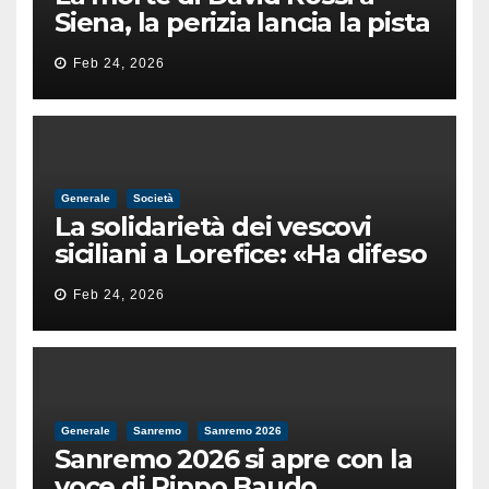
Siena, la perizia lancia la pista
di un’intimidazione finita
Feb 24, 2026
male
Generale
Società
La solidarietà dei vescovi
siciliani a Lorefice: «Ha difeso
il valore e la dignità
Feb 24, 2026
dell’umanità»
Generale
Sanremo
Sanremo 2026
Sanremo 2026 si apre con la
voce di Pippo Baudo