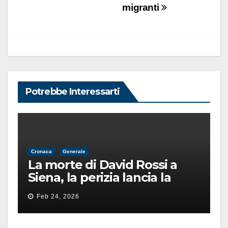
migranti
Potrebbe Interessarti
Cronaca
Generale
La morte di David Rossi a
Siena, la perizia lancia la
pista di un’intimidazione
Feb 24, 2026
finita male