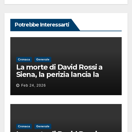
Potrebbe Interessarti
Cronaca
Generale
La morte di David Rossi a
Siena, la perizia lancia la
pista di un’intimidazione
Feb 24, 2026
finita male
Cronaca
Generale