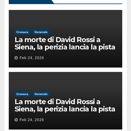
Cronaca
Generale
La morte di David Rossi a
Siena, la perizia lancia la pista
di un’intimidazione finita
Feb 24, 2026
male
Cronaca
Generale
La morte di David Rossi a
Siena, la perizia lancia la pista
di un’intimidazione finita
Feb 24, 2026
male