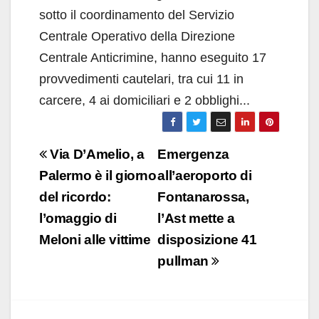
sotto il coordinamento del Servizio
Centrale Operativo della Direzione
Centrale Anticrimine, hanno eseguito 17
provvedimenti cautelari, tra cui 11 in
carcere, 4 ai domiciliari e 2 obblighi...
Navigazione
Via D’Amelio, a
Emergenza
articoli
Palermo è il giorno
all’aeroporto di
del ricordo:
Fontanarossa,
l’omaggio di
l’Ast mette a
Meloni alle vittime
disposizione 41
pullman