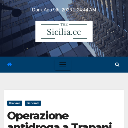
Skip
Dom. Ago 9th, 2026
2:24:44 AM
to
content
Cronaca
Generale
Operazione
antidroga a Trapani,