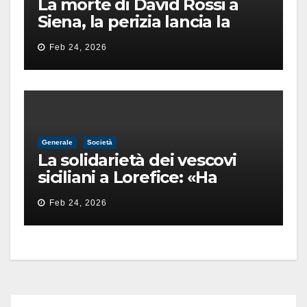
La morte di David Rossi a
Siena, la perizia lancia la
pista di un’intimidazione
Feb 24, 2026
finita male
Generale
Società
La solidarietà dei vescovi
siciliani a Lorefice: «Ha
difeso il valore e la dignità
Feb 24, 2026
dell’umanità»