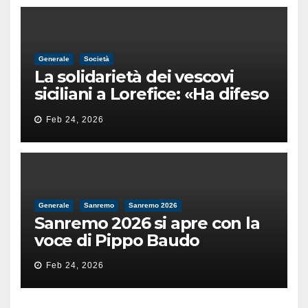
Generale
Società
La solidarietà dei vescovi
siciliani a Lorefice: «Ha difeso
il valore e la dignità
Feb 24, 2026
dell’umanità»
Generale
Sanremo
Sanremo 2026
Sanremo 2026 si apre con la
voce di Pippo Baudo
Feb 24, 2026