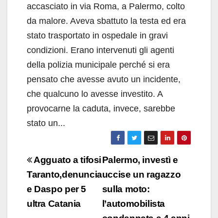
accasciato in via Roma, a Palermo, colto
da malore. Aveva sbattuto la testa ed era
stato trasportato in ospedale in gravi
condizioni. Erano intervenuti gli agenti
della polizia municipale perché si era
pensato che avesse avuto un incidente,
che qualcuno lo avesse investito. A
provocarne la caduta, invece, sarebbe
stato un...
Navigazione
Agguato a tifosi
Palermo, investì e
articoli
Taranto,denuncia
uccise un ragazzo
e Daspo per 5
sulla moto:
ultra Catania
l’automobilista