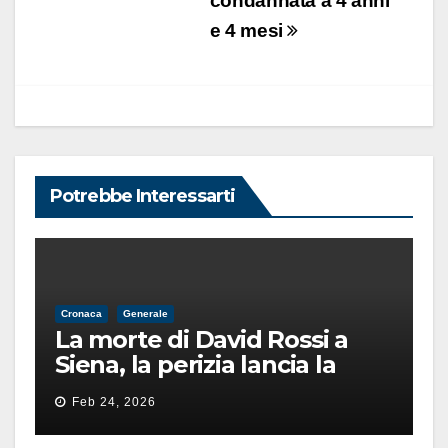
condannata a 4 anni
e 4 mesi
Potrebbe Interessarti
Cronaca
Generale
La morte di David Rossi a
Siena, la perizia lancia la
pista di un’intimidazione
Feb 24, 2026
finita male