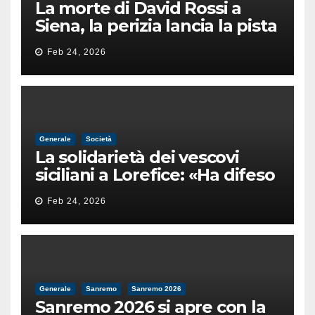
La morte di David Rossi a
Siena, la perizia lancia la pista
di un’intimidazione finita
Feb 24, 2026
male
Generale
Società
La solidarietà dei vescovi
siciliani a Lorefice: «Ha difeso
il valore e la dignità
Feb 24, 2026
dell’umanità»
Generale
Sanremo
Sanremo 2026
Sanremo 2026 si apre con la