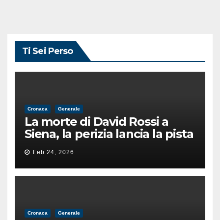
Ti Sei Perso
Cronaca
Generale
La morte di David Rossi a
Siena, la perizia lancia la pista
di un’intimidazione finita
Feb 24, 2026
male
Cronaca
Generale