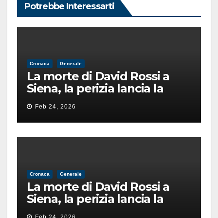
Potrebbe Interessarti
Cronaca
Generale
La morte di David Rossi a
Siena, la perizia lancia la
pista di un’intimidazione
Feb 24, 2026
finita male
Cronaca
Generale
La morte di David Rossi a
Siena, la perizia lancia la
pista di un’intimidazione
Feb 24, 2026