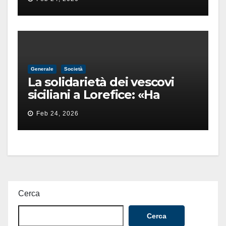
finita male
Generale
Società
La solidarietà dei vescovi
siciliani a Lorefice: «Ha
difeso il valore e la dignità
Feb 24, 2026
dell’umanità»
Cerca
Cerca