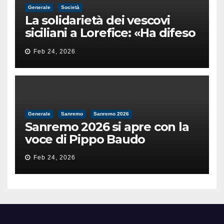
Generale
Società
La solidarietà dei vescovi
siciliani a Lorefice: «Ha difeso
il valore e la dignità
Feb 24, 2026
dell’umanità»
Generale
Sanremo
Sanremo 2026
Sanremo 2026 si apre con la
voce di Pippo Baudo
Feb 24, 2026