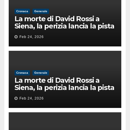
Cronaca
Generale
La morte di David Rossi a
Siena, la perizia lancia la pista
di un’intimidazione finita
Feb 24, 2026
male
Cronaca
Generale
La morte di David Rossi a
Siena, la perizia lancia la pista
di un’intimidazione finita
Feb 24, 2026
male