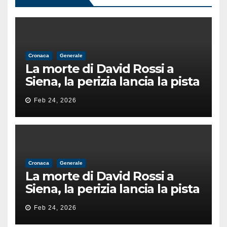
Cronaca
Generale
La morte di David Rossi a
Siena, la perizia lancia la pista
di un’intimidazione finita
Feb 24, 2026
male
Cronaca
Generale
La morte di David Rossi a
Siena, la perizia lancia la pista
di un’intimidazione finita
Feb 24, 2026
male