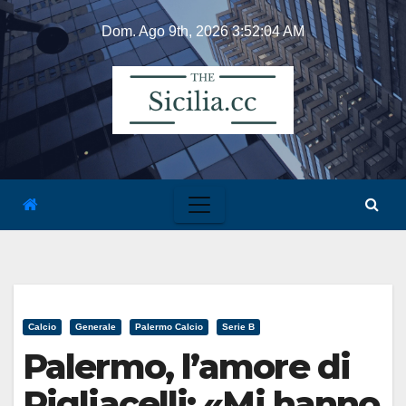
Skip
Dom. Ago 9th, 2026
3:52:04 AM
to
content
Calcio
Generale
Palermo Calcio
Serie B
Palermo, l’amore di
Pigliacelli: «Mi hanno