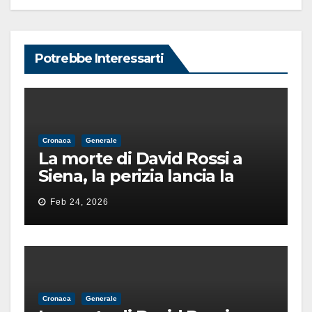
Potrebbe Interessarti
Cronaca
Generale
La morte di David Rossi a
Siena, la perizia lancia la
pista di un’intimidazione
Feb 24, 2026
finita male
Cronaca
Generale