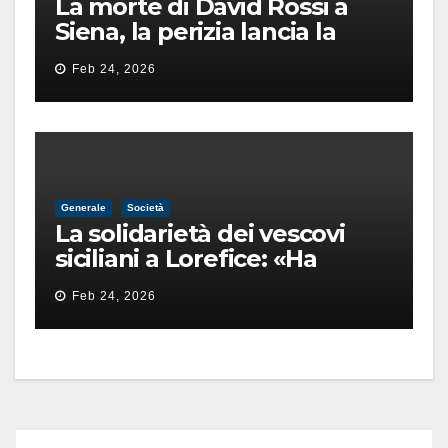
La morte di David Rossi a
Siena, la perizia lancia la
pista di un’intimidazione
Feb 24, 2026
finita male
Generale
Società
La solidarietà dei vescovi
siciliani a Lorefice: «Ha
difeso il valore e la dignità
Feb 24, 2026
dell’umanità»