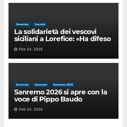
Generale
Società
La solidarietà dei vescovi
siciliani a Lorefice: «Ha difeso
il valore e la dignità
Feb 24, 2026
dell’umanità»
Generale
Sanremo
Sanremo 2026
Sanremo 2026 si apre con la
voce di Pippo Baudo
Feb 24, 2026