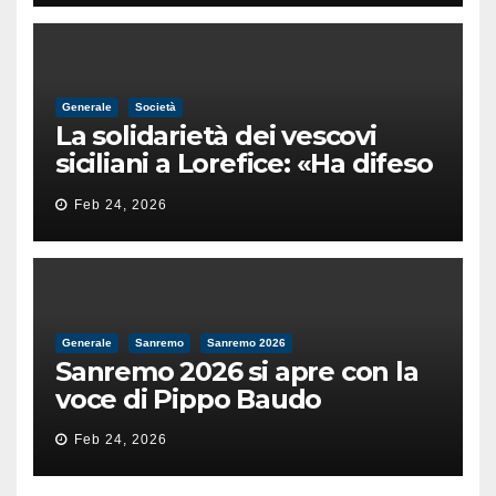
Generale
Società
La solidarietà dei vescovi
siciliani a Lorefice: «Ha difeso
il valore e la dignità
Feb 24, 2026
dell’umanità»
Generale
Sanremo
Sanremo 2026
Sanremo 2026 si apre con la
voce di Pippo Baudo
Feb 24, 2026