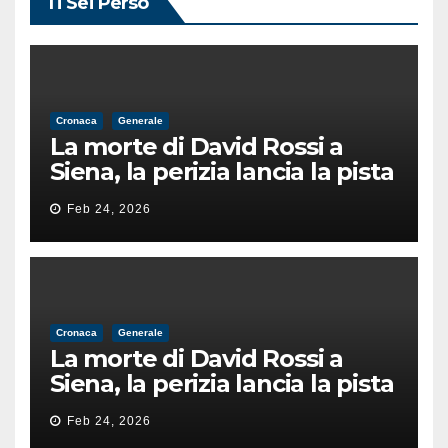
Ti Sei Perso
Cronaca
Generale
La morte di David Rossi a
Siena, la perizia lancia la pista
di un’intimidazione finita
Feb 24, 2026
male
Cronaca
Generale
La morte di David Rossi a
Siena, la perizia lancia la pista
di un’intimidazione finita
Feb 24, 2026
male