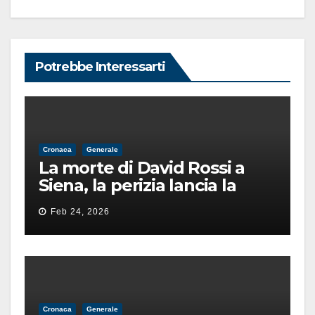
Potrebbe Interessarti
Cronaca
Generale
La morte di David Rossi a
Siena, la perizia lancia la
pista di un’intimidazione
Feb 24, 2026
finita male
Cronaca
Generale