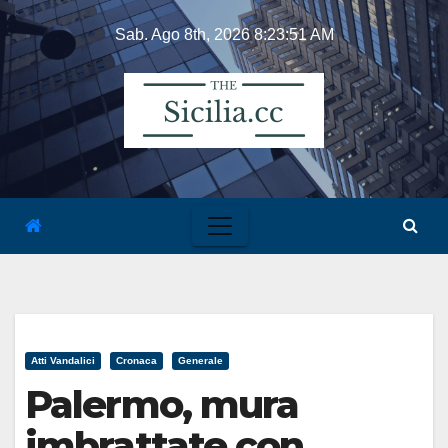
Skip
Sab. Ago 8th, 2026
8:23:52 AM
to
content
Atti Vandalici
Cronaca
Generale
Palermo, mura
imbrattate con