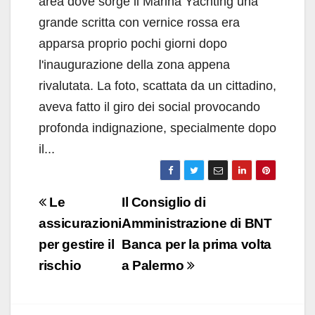
area dove sorge il Marina Yachting una
grande scritta con vernice rossa era
apparsa proprio pochi giorni dopo
l'inaugurazione della zona appena
rivalutata. La foto, scattata da un cittadino,
aveva fatto il giro dei social provocando
profonda indignazione, specialmente dopo
il...
Navigazione
Le
Il Consiglio di
articoli
assicurazioni
Amministrazione di BNT
per gestire il
Banca per la prima volta
rischio
a Palermo