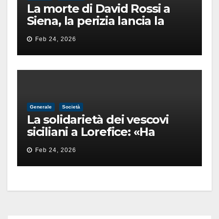
La morte di David Rossi a
Siena, la perizia lancia la
pista di un’intimidazione
Feb 24, 2026
finita male
Generale
Società
La solidarietà dei vescovi
siciliani a Lorefice: «Ha
difeso il valore e la dignità
Feb 24, 2026
dell’umanità»