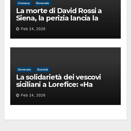
Cronaca
Generale
La morte di David Rossi a
Siena, la perizia lancia la
pista di un’intimidazione
Feb 24, 2026
finita male
Generale
Società
La solidarietà dei vescovi
siciliani a Lorefice: «Ha
difeso il valore e la dignità
Feb 24, 2026
dell’umanità»