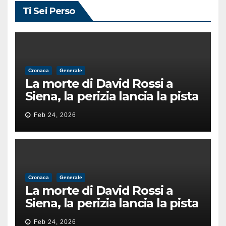
Ti Sei Perso
Cronaca
Generale
La morte di David Rossi a
Siena, la perizia lancia la pista
di un’intimidazione finita
Feb 24, 2026
male
Cronaca
Generale
La morte di David Rossi a
Siena, la perizia lancia la pista
di un’intimidazione finita
Feb 24, 2026