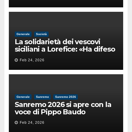
male
Generale
Società
La solidarietà dei vescovi
siciliani a Lorefice: «Ha difeso
il valore e la dignità
Feb 24, 2026
dell’umanità»
Generale
Sanremo
Sanremo 2026
Sanremo 2026 si apre con la
voce di Pippo Baudo
Feb 24, 2026