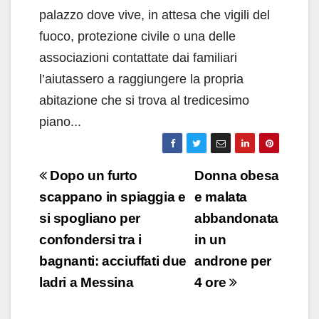
palazzo dove vive, in attesa che vigili del
fuoco, protezione civile o una delle
associazioni contattate dai familiari
l’aiutassero a raggiungere la propria
abitazione che si trova al tredicesimo
piano...
Navigazione
Dopo un furto
Donna obesa
articoli
scappano in spiaggia e
e malata
si spogliano per
abbandonata
confondersi tra i
in un
bagnanti: acciuffati due
androne per
ladri a Messina
4 ore