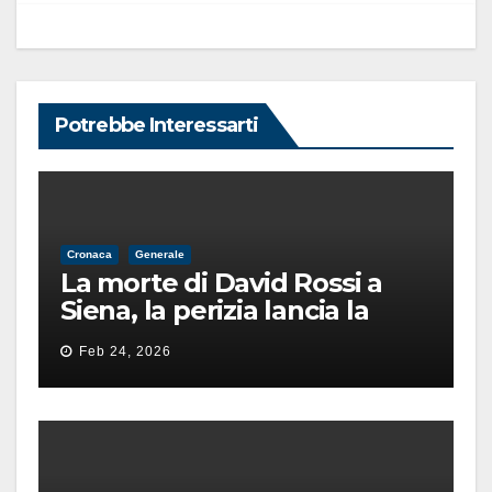
Potrebbe Interessarti
Cronaca
Generale
La morte di David Rossi a
Siena, la perizia lancia la
pista di un’intimidazione
Feb 24, 2026
finita male