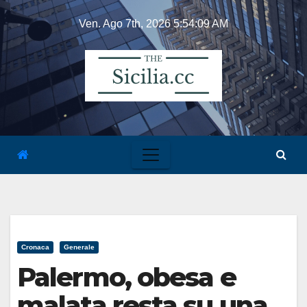
Skip
Ven. Ago 7th, 2026
5:54:10 AM
to
content
Cronaca
Generale
Palermo, obesa e
malata resta su una