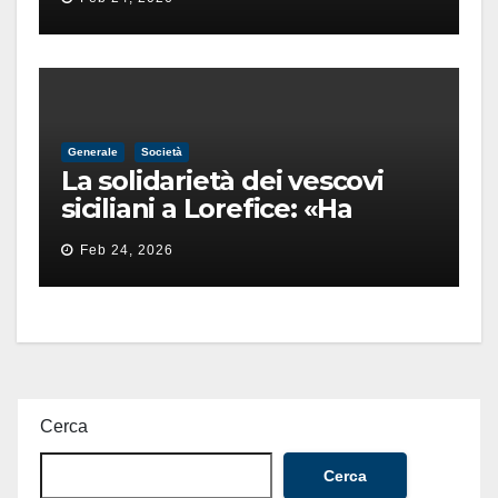
finita male
Generale
Società
La solidarietà dei vescovi
siciliani a Lorefice: «Ha
difeso il valore e la dignità
Feb 24, 2026
dell’umanità»
Cerca
Cerca