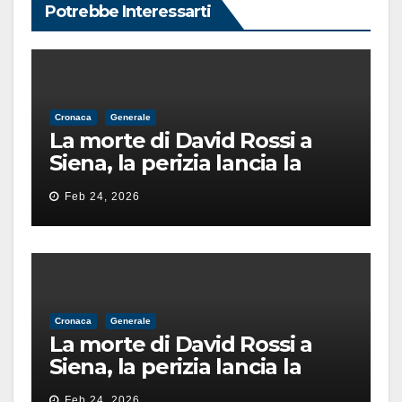
Potrebbe Interessarti
Cronaca
Generale
La morte di David Rossi a
Siena, la perizia lancia la
pista di un’intimidazione
Feb 24, 2026
finita male
Cronaca
Generale
La morte di David Rossi a
Siena, la perizia lancia la
pista di un’intimidazione
Feb 24, 2026