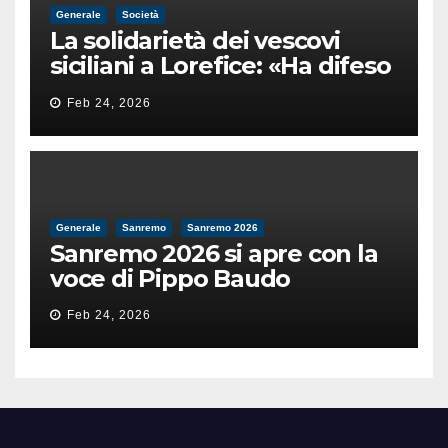
Generale
Società
La solidarietà dei vescovi
siciliani a Lorefice: «Ha difeso
il valore e la dignità
Feb 24, 2026
dell’umanità»
Generale
Sanremo
Sanremo 2026
Sanremo 2026 si apre con la
voce di Pippo Baudo
Feb 24, 2026