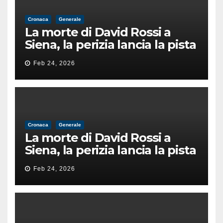
Cronaca
Generale
La morte di David Rossi a
Siena, la perizia lancia la pista
di un’intimidazione finita
Feb 24, 2026
male
Cronaca
Generale
La morte di David Rossi a
Siena, la perizia lancia la pista
di un’intimidazione finita
Feb 24, 2026
male