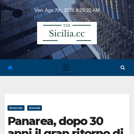
Skip
Ven. Ago 7th, 2026
8:29:22 AM
to
content
Generale
Società
Panarea, dopo 30
anni il gran ritorno di