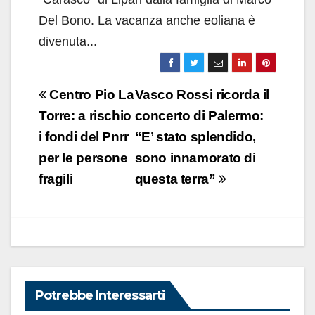
Del Bono. La vacanza anche eoliana è
divenuta...
Navigazione
Centro Pio La
Vasco Rossi ricorda il
articoli
Torre: a rischio
concerto di Palermo:
i fondi del Pnrr
“E’ stato splendido,
per le persone
sono innamorato di
fragili
questa terra”
Potrebbe Interessarti