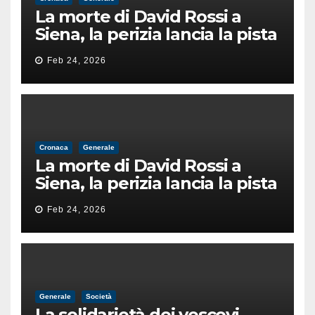
La morte di David Rossi a
Siena, la perizia lancia la pista
di un’intimidazione finita
Feb 24, 2026
male
Cronaca
Generale
La morte di David Rossi a
Siena, la perizia lancia la pista
di un’intimidazione finita
Feb 24, 2026
male
Generale
Società
La solidarietà dei vescovi