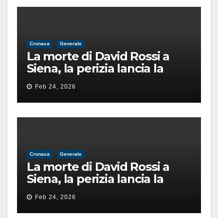
Cronaca
Generale
La morte di David Rossi a
Siena, la perizia lancia la
pista di un’intimidazione
Feb 24, 2026
finita male
Cronaca
Generale
La morte di David Rossi a
Siena, la perizia lancia la
pista di un’intimidazione
Feb 24, 2026
finita male