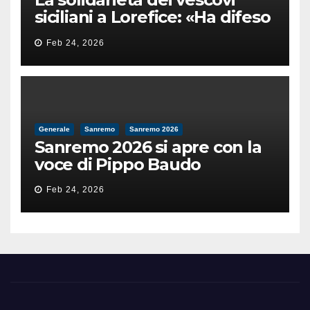
siciliani a Lorefice: «Ha difeso
il valore e la dignità
Feb 24, 2026
dell’umanità»
Generale
Sanremo
Sanremo 2026
Sanremo 2026 si apre con la
voce di Pippo Baudo
Feb 24, 2026