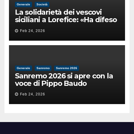
Generale
Società
La solidarietà dei vescovi
siciliani a Lorefice: «Ha difeso
il valore e la dignità
Feb 24, 2026
dell’umanità»
Generale
Sanremo
Sanremo 2026
Sanremo 2026 si apre con la
voce di Pippo Baudo
Feb 24, 2026