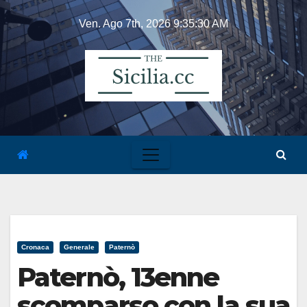
Skip
Ven. Ago 7th, 2026
9:35:31 AM
to
content
Cronaca
Generale
Paternò
Paternò, 13enne
scomparso con la sua