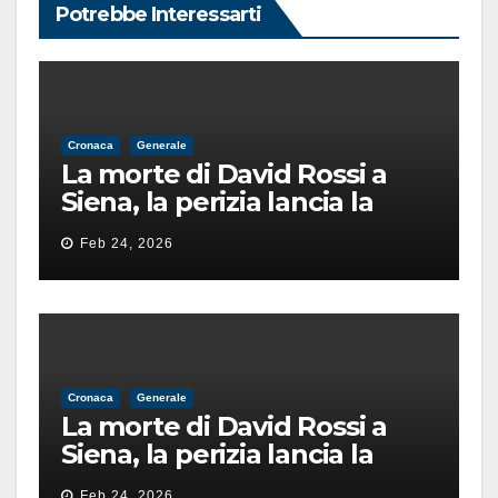
Potrebbe Interessarti
Cronaca
Generale
La morte di David Rossi a
Siena, la perizia lancia la
pista di un’intimidazione
Feb 24, 2026
finita male
Cronaca
Generale
La morte di David Rossi a
Siena, la perizia lancia la
pista di un’intimidazione
Feb 24, 2026