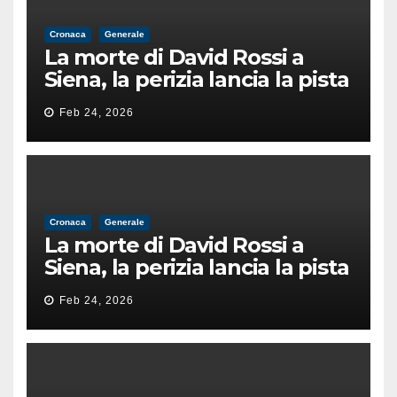
Cronaca
Generale
La morte di David Rossi a
Siena, la perizia lancia la pista
di un’intimidazione finita
Feb 24, 2026
male
Cronaca
Generale
La morte di David Rossi a
Siena, la perizia lancia la pista
di un’intimidazione finita
Feb 24, 2026
male