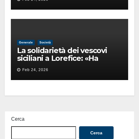
finita male
Generale
Società
La solidarietà dei vescovi
siciliani a Lorefice: «Ha
difeso il valore e la dignità
Feb 24, 2026
dell’umanità»
Cerca
Cerca