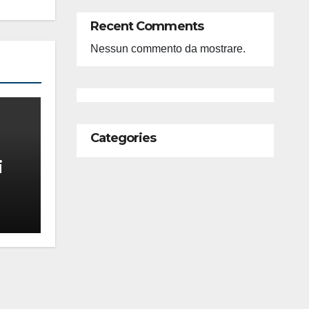
Recent Comments
Nessun commento da mostrare.
Categories
i
feso
ità