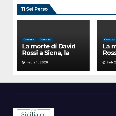
Ti Sei Perso
Cronaca
Generale
Cronaca
La morte di David
La m
Rossi a Siena, la
Ross
perizia lancia la
peri
Feb 24, 2026
Feb 2
pista di
pist
un’intimidazione
un’i
finita male
fini