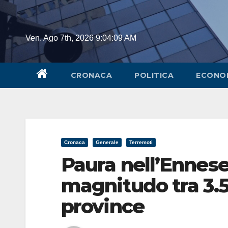
Skip
to
content
Ven. Ago 7th, 2026
9:04:10 AM
CRONACA
POLITICA
ECONO
Cronaca
Generale
Terremoti
Paura nell’Ennese
magnitudo tra 3.5 
province