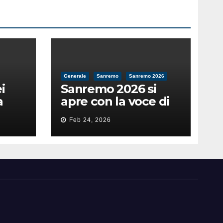
Generale
Sanremo
Sanremo 2026
i
Sanremo 2026 si
a
apre con la voce di
feso
Pippo Baudo
Feb 24, 2026
nità