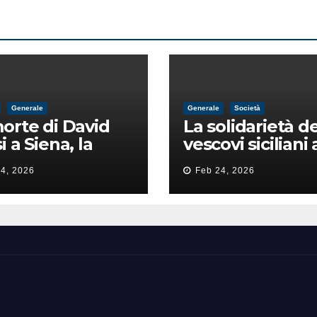
Generale
Generale
Società
orte di David
La solidarietà de
i a Siena, la
vescovi siciliani 
zia lancia la
Lorefice: «Ha di
4, 2026
Feb 24, 2026
a di
il valore e la dig
ntimidazione
dell’umanità»
ta male