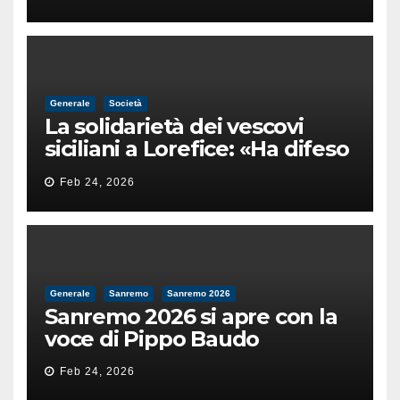
male
Generale
Società
La solidarietà dei vescovi
siciliani a Lorefice: «Ha difeso
il valore e la dignità
Feb 24, 2026
dell’umanità»
Generale
Sanremo
Sanremo 2026
Sanremo 2026 si apre con la
voce di Pippo Baudo
Feb 24, 2026