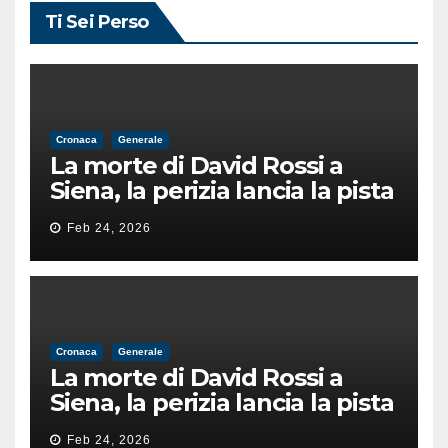
Ti Sei Perso
Cronaca
Generale
La morte di David Rossi a
Siena, la perizia lancia la pista
di un’intimidazione finita
Feb 24, 2026
male
Cronaca
Generale
La morte di David Rossi a
Siena, la perizia lancia la pista
di un’intimidazione finita
Feb 24, 2026