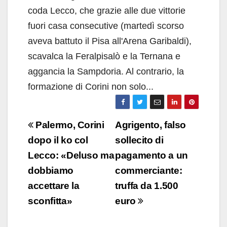
coda Lecco, che grazie alle due vittorie
fuori casa consecutive (martedì scorso
aveva battuto il Pisa all'Arena Garibaldi),
scavalca la Feralpisalò e la Ternana e
aggancia la Sampdoria. Al contrario, la
formazione di Corini non solo...
Navigazione
Palermo, Corini
Agrigento, falso
articoli
dopo il ko col
sollecito di
Lecco: «Deluso ma
pagamento a un
dobbiamo
commerciante:
accettare la
truffa da 1.500
sconfitta»
euro