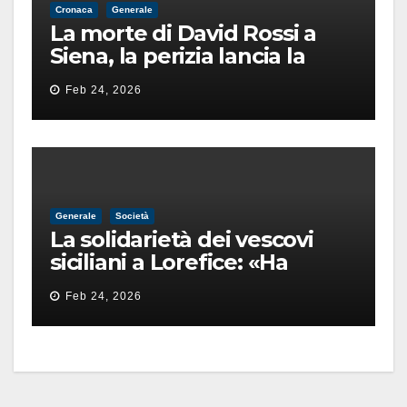
Cronaca
Generale
La morte di David Rossi a
Siena, la perizia lancia la
pista di un’intimidazione
Feb 24, 2026
finita male
Generale
Società
La solidarietà dei vescovi
siciliani a Lorefice: «Ha
difeso il valore e la dignità
Feb 24, 2026
dell’umanità»