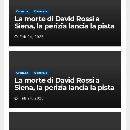
Cronaca
Generale
La morte di David Rossi a
Siena, la perizia lancia la pista
di un’intimidazione finita
Feb 24, 2026
male
Cronaca
Generale
La morte di David Rossi a
Siena, la perizia lancia la pista
di un’intimidazione finita
Feb 24, 2026
male