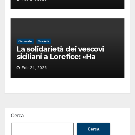
finita male
Generale
Società
La solidarietà dei vescovi
siciliani a Lorefice: «Ha
difeso il valore e la dignità
Feb 24, 2026
dell’umanità»
Cerca
Cerca