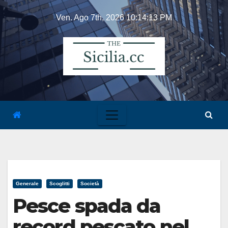
Skip
Ven. Ago 7th, 2026
10:14:13 PM
to
content
Generale
Scoglitti
Società
Pesce spada da
record pescato nel