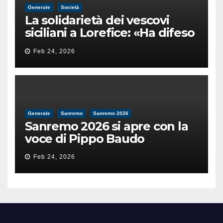
Generale
Società
La solidarietà dei vescovi
siciliani a Lorefice: «Ha difeso
il valore e la dignità
Feb 24, 2026
dell’umanità»
Generale
Sanremo
Sanremo 2026
Sanremo 2026 si apre con la
voce di Pippo Baudo
Feb 24, 2026