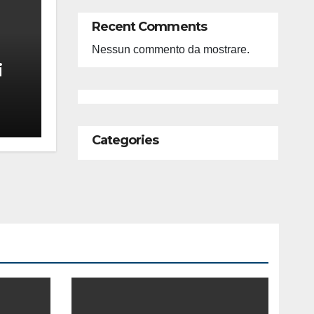
Recent Comments
Nessun commento da mostrare.
i
feso
ità
Categories