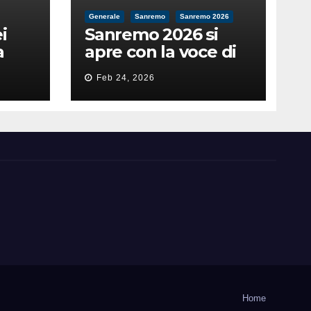
Generale
Sanremo
Sanremo 2026
i
Sanremo 2026 si
a
apre con la voce di
feso
Pippo Baudo
Feb 24, 2026
nità
Home