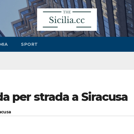
MIA
SPORT
ida per strada a Siracusa
racusa