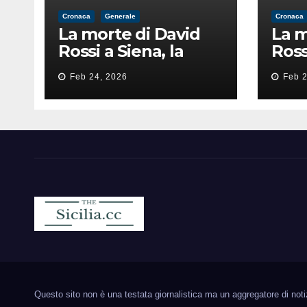
Cronaca
Generale
Cronaca
La morte di David
La m
Rossi a Siena, la
Ross
perizia lancia la
peri
Feb 24, 2026
Feb 2
pista di
pist
un’intimidazione
un’i
finita male
fini
Sicilia.cc
Notizie cronaca politica ecc..
Questo sito non è una testata giornalistica ma un aggregatore di notizie