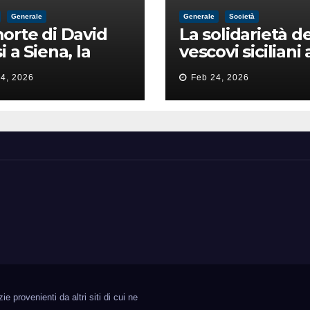
Generale
Generale
Società
orte di David
La solidarietà de
i a Siena, la
vescovi siciliani 
zia lancia la
Lorefice: «Ha di
4, 2026
Feb 24, 2026
a di
il valore e la dig
ntimidazione
dell’umanità»
ta male
 provenienti da altri siti di cui ne