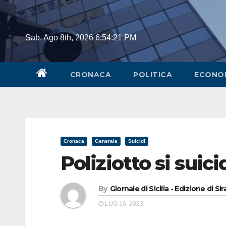
Skip
to
content
Sab. Ago 8th, 2026
6:54:22 PM
CRONACA
POLITICA
ECONO
Cronaca
Generale
Suicidi
Poliziotto si suic
By
Giornale di Sicilia - Edizione di Si
LUG 16, 2023